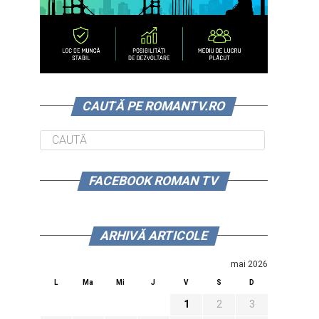
CAUTĂ PE ROMANTV.RO
FACEBOOK ROMAN TV
ARHIVĂ ARTICOLE
mai 2026
L
Ma
Mi
J
V
S
D
1
2
3