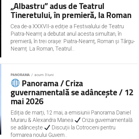
„Albastru” adus de Teatrul
Tineretului, în premieră, la Roman
Cea de-a XXXVII-a ediție a Festivalului de Teatru
Piatra-Neamț a debutat anul acesta simultan, în
premieră, în trei orașe: Piatra-Neamț, Roman și Târgu-
Neamț. La Roman, Teatrul...
PANORAMA
acum 3 luni
Panorama / Criza
guvernamentală se adâncește / 12
mai 2026
Ediția de marți, 12 mai, a emisiunii Panorama Daniel
Muraru & Alexandra Manea
Criza guvernamentală
se adâncește
Discuții la Cotroceni pentru
formarea noului Guvern...