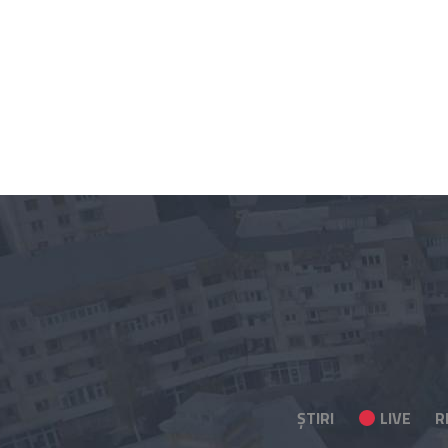
ȘTIRI
LIVE
R