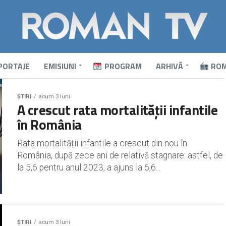
PORTAJE
EMISIUNI
PROGRAM
ARHIVĂ
ROM
ȘTIRI
acum 3 luni
A crescut rata mortalității infantile
în România
Rata mortalității infantile a crescut din nou în
România, după zece ani de relativă stagnare: astfel, de
la 5,6 pentru anul 2023, a ajuns la 6,6...
ȘTIRI
acum 3 luni