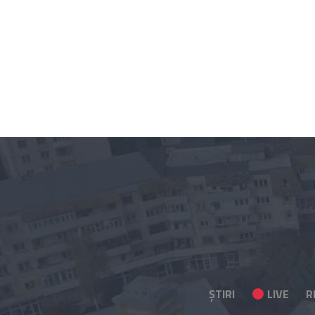
ȘTIRI
LIVE
R