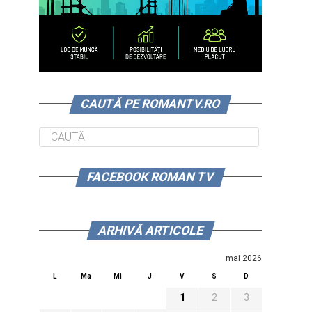
CAUTĂ PE ROMANTV.RO
FACEBOOK ROMAN TV
ARHIVĂ ARTICOLE
mai 2026
L
Ma
Mi
J
V
S
D
1
2
3