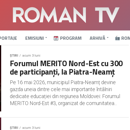
PORTAJE
EMISIUNI
PROGRAM
ARHIVĂ
ROM
ȘTIRI
acum 3 luni
Forumul MERITO Nord-Est cu 300
de participanți, la Piatra-Neamț
Pe 16 mai 2026, municipiul Piatra-Neamț devine
gazda uneia dintre cele mai importante întâlniri
dedicate educației din regiunea Moldovei: Forumul
MERITO Nord-Est #3, organizat de comunitatea...
ȘTIRI
acum 3 luni