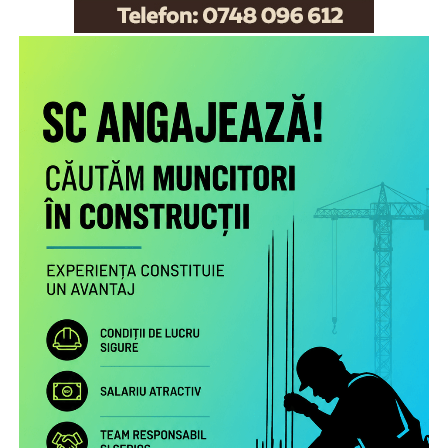
Scopul proiectului este creşterea gradului de
conştientizare a părinţilor români care muncesc în alte
state cu privire la nevoile copiilor rămaşi acasă,
necesitatea menţinerii comunicării cu aceştia şi cu
persoanele în grija cărora au rămas şi a legăturii cu
comunitatea de proveniență.
Proiectul include următoarele activități:
Studiu la nivel european privind patternurile de relaționare,