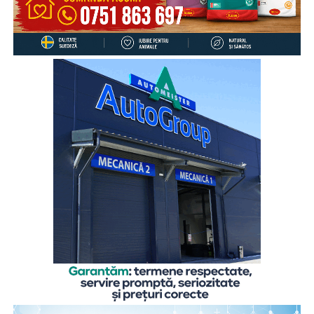
dată pe săptămână, 17% mai rar, iar 4% preferă să discute
despre aceste aspecte cu altcineva.
„Cu toate că înțeleg rațional motivele care i-au determinat
pe părinți să plece în străinătate, pentru a le putea asigura
un trai decent, copiii rămași cel mai adesea în grija rudelor
din țară resimt absența părinților zi de zi, mai ales atunci
când au probleme, simt nevoia să fie sfătuiți sau să fie
sprijiniți emoțional. De aceea comunicarea cu părinții este
esențială, chiar și de la distanță, pentru că ea îi dă
copilului sentimentul de siguranță de care are atâta
nevoie”,
explică
Gabriela Alexandrescu, Președinte
Executiv Salvați Copiii România.
În acest context, Organizația Salvați Copiii România
lansează activitățile din cadrul ediției 2026 a proiectului
„Sună-i zilnic! Conexiune dincolo de granițe”, finanțat de
Departamentul pentru Românii de Pretutindeni și adresat
părinților români care muncesc în străinătate. Proiectul