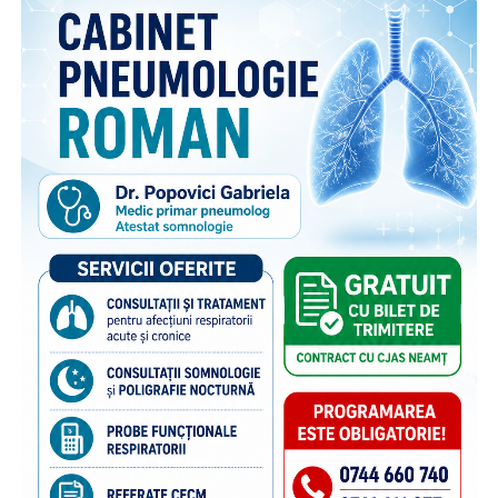
face parte din campania națională multianuală cu același
nume, care reunește, sub același concept, o serie de
inițiative menite să sprijine copiii rămași în țară și familiile
acestora. Pe lângă activitățile dedicate părinților din
diaspora, campania include acțiuni adresate persoanelor în
grija cărora rămân copiii, membrilor comunității și
specialiștilor din domeniile asistenței sociale și educației,
cu scopul de a susține bunăstarea emoțională a copiilor și
menținerea relației acestora cu părinții plecați la muncă în
străinătate. Campania se bucură de susținerea Autorității
Naționale pentru Protecția Drepturilor Copilului și Adopție,
a Poliției de Frontieră Române și Aeroporturilor Craiova,
Cluj-Napoca, Iași, Suceava.
“Poliția de Frontieră Română este alături de Organizația
Salvați Copiii în acest demers de informare și prevenire,
deoarece știm că, dincolo de frontiere, există și povești de