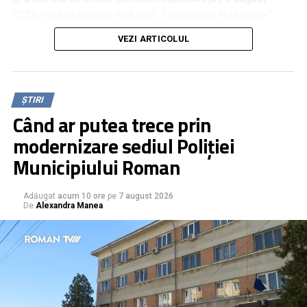
2026, cu Șezătoarea intitulată „Întoarcerea la rădăcini”,
dedicată săbăonenilor veniți din diaspora, pentru a se
VEZI ARTICOLUL
reuni cu familia și cu prietenii rămași în comunitate.
Meșteșugurile de odinioară au fost expuse în ateliere
pregătite pentru cei care au trecut pragul șezătorii.
ȘTIRI
Când ar putea trece prin
modernizare sediul Poliției
Municipiului Roman
Adăugat
acum 10 ore
pe
7 august 2026
De
Alexandra Manea