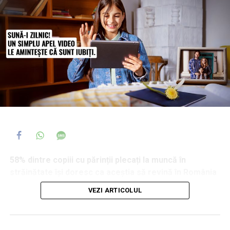
58% dintre copiii cu părinții plecați la muncă în
străinătate își doresc ca aceștia să revină în România
și 44% dintre ei spun că, atunci când se confruntă cu o
VEZI ARTICOLUL
problemă serioasă, primul ajutor îl caută tot la părinți,
chiar și de la distanță. În același timp, 35% afirmă că au
fost tratați diferit la școală din cauza plecării