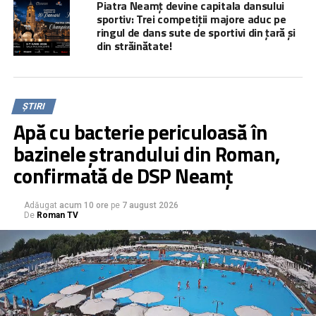
Piatra Neamț devine capitala dansului
sportiv: Trei competiții majore aduc pe
ringul de dans sute de sportivi din țară și
din străinătate!
ȘTIRI
Apă cu bacterie periculoasă în
bazinele ștrandului din Roman,
confirmată de DSP Neamț
Adăugat
acum 10 ore
pe
7 august 2026
De
Roman TV