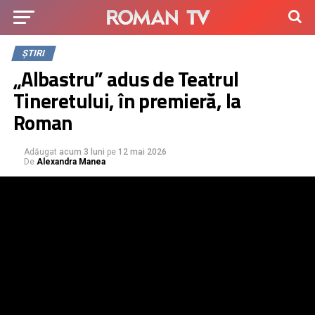
ȘTIRI
„Albastru” adus de Teatrul
Tineretului, în premieră, la
Roman
Adăugat
acum 3 luni
pe
12 mai 2026
De
Alexandra Manea