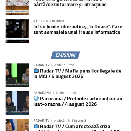
bârfă/dezinformare și infracțiune
campanii media și online.
Serviciile de consiliere psihologică și juridică pot fi
ȘTIRI
o zi în urmă
accesate prin linia telefonică
021.224.24.52
și prin
Infracțiunile cibernetice, „în floare”. Care
platforma
www.copiisinguriacasa.ro
.
sunt semnalele unei fraude informatice
Comunicat „
Salvați Copiii
” România
EMISIUNI
RADAR TV
2 zile în urmă
Radar TV / Mafia pensiilor ilegale de
la MAI / 6 august 2026
PANORAMA
3 zile în urmă
Panorama / Prețurile carburanților au
luat-o razna / 4 august 2026
RADAR TV
o săptămână în urmă
Radar TV / Cum afectează criza