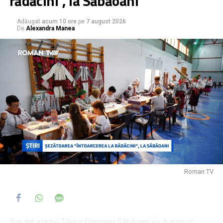
rădăcini”, la Săbăoani
Direcției de Sănătate Publică Neamț
.
Adăugat
acum 10 ore
pe
7 august 2026
De
Alexandra Manea
Într-un anunț pe pagina oficială, Primăria Municipiului
Roman a precizat că se închid bazinele, însă a invocat
drept motive „condițiile meteorologice nefavorabile
prognozate pentru acest sfârșit de săptămână”, „efectele
fenomenelor meteorologice înregistrate în cursul zilei de
ieri, inclusiv furtuna de nisip” și „depășiri ale unor indicatori
privind calitatea apei”, fără a face referire la bacteria
depistată în urma analizelor.
Roman TV
S-a dat startul Zilelor Comunei Săbăoani joi, 6 august