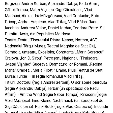
Regizori: Andrei Șerban, Alexandru Dabija, Radu Afrim,
Gábor Tompa, Matei Vișniec, Gigi Căciuleanu, Vlad
Massaci, Alexandru Mâzgăreanu, Vlad Cristache, Bobi
Pricop, Andrei Huțuleac, Vlad Trifaș, Vlad Bălan, Radu
Iacoban, Andreea Vulpe, Daniel Iordan, Teodora Petre. Și
Dumitru Acriș, din Republica Moldova.
Teatre: Teatrul Tineretului Piatra-Neamț, Nottara, ACT,
Naționalul Târgu-Mureș, Teatrul Maghiar de Stat Cluj,
Comedia, unteatru, Excelsior, Constanța, „Marin Sorescu”
Craiova, „Ion D. Sîrbu” Petroșani, Naționalul Timișoara,
„Matei Vișniec” Suceava, Dramaturgilor Români, „Regina
Maria” Oradea, „Maria Filotti” Brăila. Plus Teatrul de Stat
Bursa, Turcia — în regia românului Vlad Trifaș.
Titluri: Doctorul (regia Andrei Șerban). O scrisoare pierdută
(regia Alexandru Dabija). Ierbar (un spectacol de Radu
Afrim). I Am the Wind (regia Gábor Tompa). Rinocerii (regia
Vlad Massaci). Eine Kleine Nachtmusik (un spectacol de
Gigi Căciuleanu). Punk Rock (regia Vlad Cristache). Incendii
(regia Alexandru Mâzgăreanu). Lecția (regia Bobi Pricop).