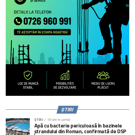
practicile de exercitare a rolului parental la distanță și
nevoile de sprijin ale familiilor transnaționale, în special ale
părinților români aflați la muncă în străinătate.
Campanie de informare și conștientizare cu privire la
nevoile copiilor rămaşi acasă, necesitatea menţinerii
comunicării cu aceştia şi cu persoanele în grija cărora au
rămas copiii şi a legăturii cu comunitatea de proveniență
(online, media) pentru peste 1.000.000 de români care
muncesc/trăiesc în alte state.
Servicii de informare şi consiliere pe teme psiho-
emoţionale şi juridice pentru 2.700 de părinţi români care
muncesc în alte state – prin intermediul secțiunii
interactive a site-ului
www.copiisinguriacasa.ro
, liniei
telefonice dedicate, activităţi de informare și consiliere a
părinţilor la puncte de trecere a frontierei, prin caravane
organizate în mediul rural și urban mic.
ȘTIRI
ȘTIRI
10 ore în urmă
Apă cu bacterie periculoasă în bazinele
ștrandului din Roman, confirmată de DSP
Context