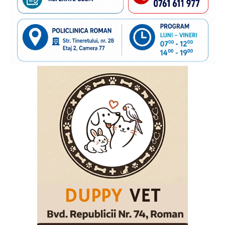
familie care au nevoie de sprijin. În anii de colaborare am
susținut împreună transmiterea unor mesaje importante
către părinții care pleacă la muncă în străinătate,
încurajându-i să păstreze o legătură permanentă cu copiii
rămași acasă și să acorde atenție nevoilor lor emoționale.
Vom continua acest parteneriat, convinși că informarea și
cooperarea dintre instituții și organizațiile cu experiență
pot contribui la protejarea interesului superior al copilului
și la sprijinirea familiilor aflate în această situație”
, a
declarat
inspectorul general al Poliției de Frontieră
Române, chestor principal de poliție Cornel Laurian
Stoica.