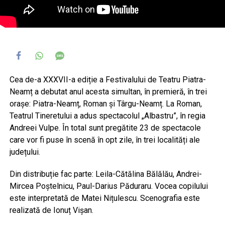
Cea de-a XXXVII-a ediție a Festivalului de Teatru Piatra-
Neamț a debutat anul acesta simultan, în premieră, în trei
orașe: Piatra-Neamț, Roman și Târgu-Neamț. La Roman,
Teatrul Tineretului a adus spectacolul „Albastru”, în regia
Andreei Vulpe. În total sunt pregătite 23 de spectacole
care vor fi puse în scenă în opt zile, în trei localități ale
județului.
Din distribuție fac parte: Leila-Cătălina Bălălău, Andrei-
Mircea Poștelnicu, Paul-Darius Păduraru. Vocea copilului
este interpretată de Matei Nițulescu. Scenografia este
realizată de Ionuț Vișan.