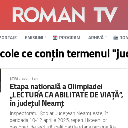
PORTAJE
EMISIUNI
PROGRAM
ARHIVĂ
ROM
icole ce conțin termenul "ju
ȘTIRI
acum 1 an
Etapa națională a Olimpiadei
„LECTURA CA ABILITATE DE VIAȚĂ”,
în județul Neamț
Inspectoratul Școlar Județean Neamț este, în
perioada 10-12 aprilie 2025, reperul liceenilor
pasionați de lectură, calificați la etapa națională a