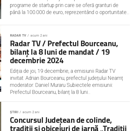
programe de startup prin care se oferă granturi de
până la 100.000 de euro, reprezentând o oportunitate...
RADAR TV
acum 2 ani
Radar TV / Prefectul Bourceanu,
bilanț la 8 luni de mandat / 19
decembrie 2024
Ediția de joi, 19 decembrie, a emisiunii Radar TV
invitat: Adrian Bourceanu, prefectul județului Neamț
moderator: Daniel Muraru Subiectele emisiunii:
Prefectul Bourceanu, bilanț la 8 luni...
ȘTIRI
acum 2 ani
Concursul Județean de colinde,
tradiții și obiceiuri de iarnă „Tradiții