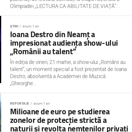
Olimpiadei „LECTURA CA ABILITATE DE VIAȚĂ”....
ȘTIRI
acum 1 an
Ioana Destro din Neamț a
impresionat audiența show-ului
„Românii au talent”
În ediția de vineri, 21 martie, a show-ului „Românii au
talent”, un moment special a fost prezentat de Ioana
Destro, absolventă a Academiei de Muzică
„Gheorghe...
REPORTAJE
acum 1 an
Milioane de euro pe studierea
zonelor de protecție strictă a
naturii și revolta nemțenilor privați