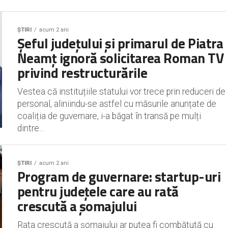
ȘTIRI
acum 2 ani
Șeful județului și primarul de Piatra
Neamț ignoră solicitarea Roman TV
privind restructurările
Vestea că instituțiile statului vor trece prin reduceri de
personal, aliniindu-se astfel cu măsurile anunțate de
coaliția de guvernare, i-a băgat în transă pe mulți
dintre...
ȘTIRI
acum 2 ani
Program de guvernare: startup-uri
pentru județele care au rată
crescută a șomajului
Rata crescută a șomajului ar putea fi combătută cu