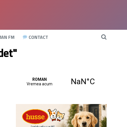
AN FM
CONTACT
det"