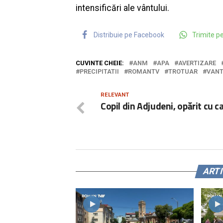
intensificări ale vântului.
Distribuie pe Facebook
Trimite 
CUVINTE CHEIE:
ANM
APA
AVERTIZARE
PRECIPITATII
ROMANTV
TROTUAR
VAN
RELEVANT
Copil din Adjudeni, opărit cu c
ART