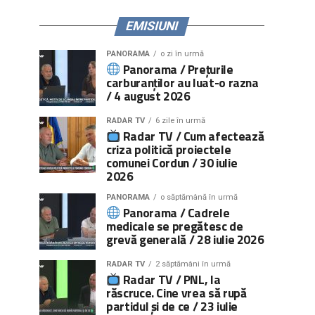
EMISIUNI
PANORAMA
o zi în urmă
Panorama / Prețurile
carburanților au luat-o razna
/ 4 august 2026
RADAR TV
6 zile în urmă
Radar TV / Cum afectează
criza politică proiectele
comunei Cordun / 30 iulie
2026
PANORAMA
o săptămână în urmă
Panorama / Cadrele
medicale se pregătesc de
grevă generală / 28 iulie 2026
RADAR TV
2 săptămâni în urmă
Radar TV / PNL, la
răscruce. Cine vrea să rupă
partidul și de ce / 23 iulie