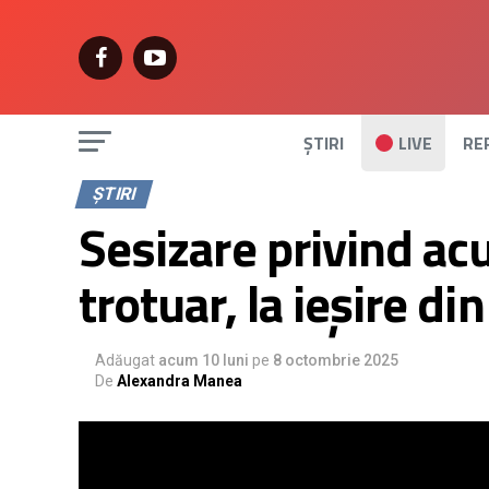
ȘTIRI
LIVE
RE
ȘTIRI
Sesizare privind ac
trotuar, la ieșire d
Adăugat
acum 10 luni
pe
8 octombrie 2025
De
Alexandra Manea