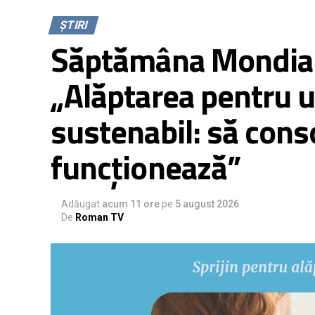
ȘTIRI
Săptămâna Mondială
„Alăptarea pentru u
sustenabil: să cons
funcționează”
Adăugat
acum 11 ore
pe
5 august 2026
De
Roman TV