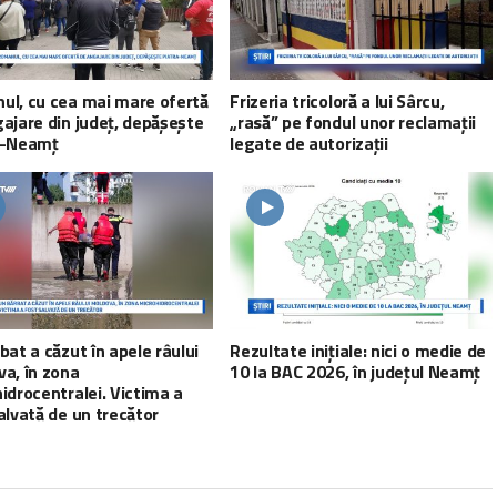
ul, cu cea mai mare ofertă
Frizeria tricoloră a lui Sârcu,
ajare din județ, depășește
„rasă” pe fondul unor reclamații
a-Neamț
legate de autorizații
bat a căzut în apele râului
Rezultate inițiale: nici o medie de
a, în zona
10 la BAC 2026, în județul Neamț
idrocentralei. Victima a
alvată de un trecător