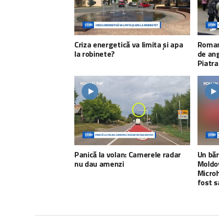
Criza energetică va limita și apa
Roman
la robinete?
de ang
Piatr
Panică la volan: Camerele radar
Un băr
nu dau amenzi
Moldov
Microh
fost s