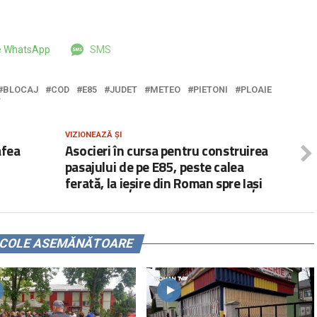
pe WhatsApp
SMS
BLOCAJ
COD
E85
JUDET
METEO
PIETONI
PLOAIE
T
VIZIONEAZĂ ȘI
afea
Asocieri în cursa pentru construirea
pasajului de pe E85, peste calea
ferată, la ieșire din Roman spre Iași
ICOLE ASEMĂNĂTOARE