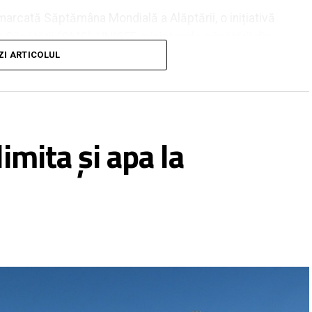
marcată Săptămâna Mondială a Alăptării, o inițiativă
 Sănătății (OMS), UNICEF, ministerele sănătății din
n societatea civilă. Tema din acest an, „Alăptarea
ZI ARTICOLUL
consolidăm ceea ce funcționează”, subliniază
ilor și politicilor care și-au demonstrat eficiența în
ii, cu beneficii pentru sănătatea populației și
op promovarea beneficiilor alăptării și susținerea
imita și apa la
ătos în viață.
ficiente intervenții de sănătate publică, cu
cât și pentru mamă.
 nutrienții necesari dezvoltării armonioase în primele
stemului imunitar, favorizând dezvoltarea cognitivă și
cronice (precum bolile cardiovasculare, diabetul
rea reprezintă unul dintre cei mai importanți factori
 din primele luni de viață. Organizația Mondială a