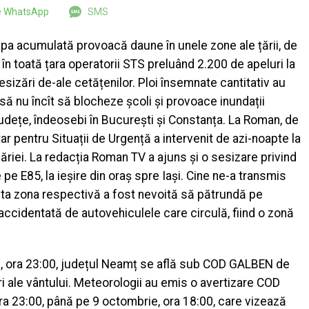
pe WhatsApp
SMS
apa acumulată provoacă daune în unele zone ale țării, de
în toată țara operatorii STS preluând 2.200 de apeluri la
sizări de-ale cetățenilor. Ploi însemnate cantitativ au
însă nu încît să blocheze școli și provoace inundații
județe, îndeosebi în București și Constanța. La Roman, de
r pentru Situații de Urgență a intervenit de azi-noapte la
imăriei. La redacția Roman TV a ajuns și o sesizare privind
pe E85, la ieșire din oraș spre Iași. Cine ne-a transmis
ita zona respectivă a fost nevoită să pătrundă pe
i accidentată de autovehiculele care circulă, fiind o zonă
e, ora 23:00, județul Neamț se află sub COD GALBEN de
ări ale vântului. Meteorologii au emis o avertizare COD
ra 23:00, până pe 9 octombrie, ora 18:00, care vizează