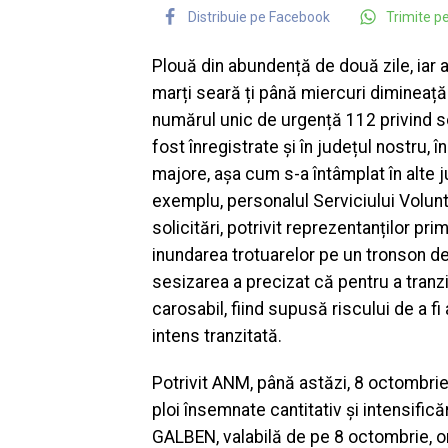
Distribuie pe Facebook
Trimite 
Plouă din abundență de două zile, iar 
marți seară ți până miercuri dimineață 
numărul unic de urgență 112 privind se
fost înregistrate și în județul nostru, 
majore, așa cum s-a întâmplat în alte 
exemplu, personalul Serviciului Volunta
solicitări, potrivit reprezentanților pr
inundarea trotuarelor pe un tronson de 
sesizarea a precizat că pentru a tranz
carosabil, fiind supusă riscului de a f
intens tranzitată.
Potrivit ANM, până astăzi, 8 octombri
ploi însemnate cantitativ și intensific
GALBEN, valabilă de pe 8 octombrie, o