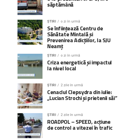
săptămână
ȘTIRI
o zi în urmă
Se înființează Centru de
Sănătate Mintală și
Prevenirea Adicțiilor, la SJU
Neamț
ȘTIRI
o zi în urmă
Criza energetică și impactul
la nivel local
ȘTIRI
2 zile în urmă
Cenaclul Clepsydra din iulie:
„Lucian Strochi și prietenii săi”
ȘTIRI
2 zile în urmă
ROADPOL – SPEED, acțiune
de control a vitezei în trafic