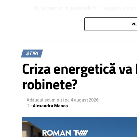
În fiecare an, în perioada 1–7 august, este 
globală susținută de Organizația Mondială a
numeroase țări și organizațiile partenere di
VE
pentru un început de viață sustenabil: să 
importanța menținerii și extinderii intervenți
protejarea, promovarea și susținerea alăptăr
ȘTIRI
dezvoltarea durabilă. Evenimentul are ca sc
Criza energetică va l
mamelor pentru a oferi copiilor un start săn
robinete?
Alăptarea reprezintă una dintre cele mai e
beneficii demonstrate atât pentru copil, 
Adăugat
acum o zi
pe
4 august 2026
Pentru copil, laptele matern furnizează toți
De
Alexandra Manea
luni de viață, contribuind la maturizarea si
reducând riscul infecțiilor și al unor boli 
zaharat de tip 2) pe parcursul vieții. Alăpta
de protecție pentru sănătatea copilului încă