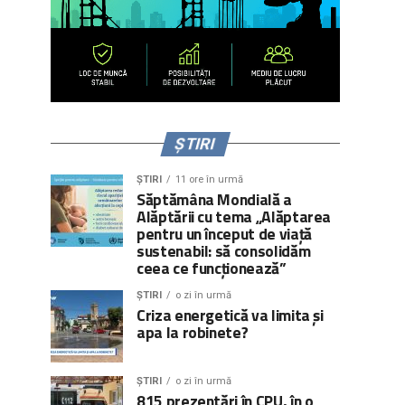
ȘTIRI
ȘTIRI
11 ore în urmă
Săptămâna Mondială a
Alăptării cu tema „Alăptarea
pentru un început de viață
sustenabil: să consolidăm
ceea ce funcționează”
ȘTIRI
o zi în urmă
Criza energetică va limita și
apa la robinete?
ȘTIRI
o zi în urmă
815 prezentări în CPU, în o