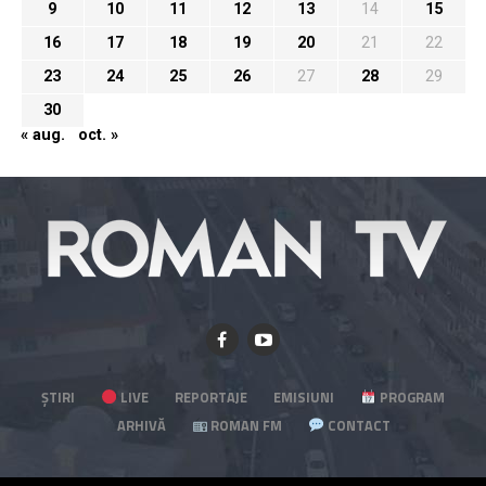
9
10
11
12
13
14
15
16
17
18
19
20
21
22
23
24
25
26
27
28
29
30
« aug.
oct. »
ȘTIRI
LIVE
REPORTAJE
EMISIUNI
PROGRAM
ARHIVĂ
ROMAN FM
CONTACT