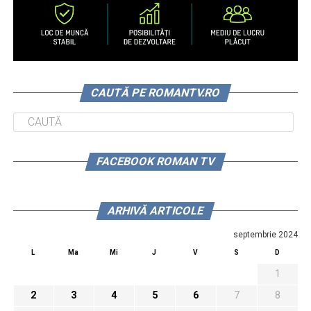
CAUTĂ PE ROMANTV.RO
FACEBOOK ROMAN TV
ARHIVĂ ARTICOLE
septembrie 2024
L
Ma
Mi
J
V
S
D
1
2
3
4
5
6
7
8