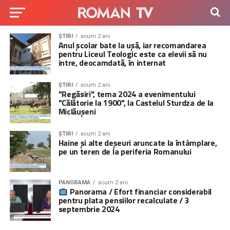
ȘTIRI
acum 2 ani
Anul școlar bate la ușă, iar recomandarea
pentru Liceul Teologic este ca elevii să nu
intre, deocamdată, în internat
ȘTIRI
acum 2 ani
"Regăsiri", tema 2024 a evenimentului
"Călătorie la 1900", la Castelul Sturdza de la
Miclăușeni
ȘTIRI
acum 2 ani
Haine și alte deșeuri aruncate la întâmplare,
pe un teren de la periferia Romanului
PANORAMA
acum 2 ani
Panorama / Efort financiar considerabil
pentru plata pensiilor recalculate / 3
septembrie 2024