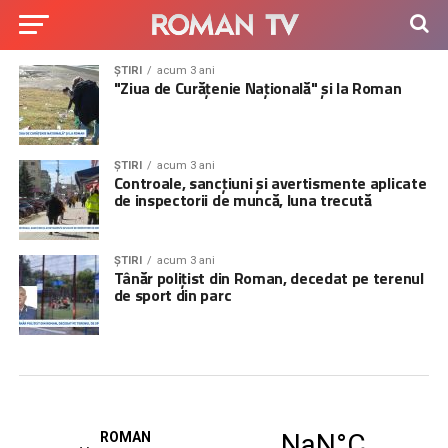
ȘTIRI
acum 3 ani
"Ziua de Curățenie Națională" și la Roman
ȘTIRI
acum 3 ani
Controale, sancțiuni și avertismente aplicate
de inspectorii de muncă, luna trecută
ȘTIRI
acum 3 ani
Tânăr polițist din Roman, decedat pe terenul
de sport din parc