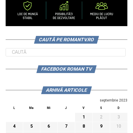
CAUTĂ PE ROMANTV.RO
FACEBOOK ROMAN TV
ARHIVĂ ARTICOLE
septembrie 2023
L
Ma
Mi
J
V
S
D
1
2
3
4
5
6
7
8
9
10