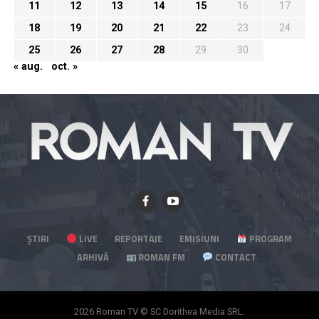
11
12
13
14
15
16
17
18
19
20
21
22
23
24
25
26
27
28
29
30
« aug.
oct. »
ȘTIRI
LIVE
REPORTAJE
EMISIUNI
PROGRAM
ARHIVĂ
ROMAN FM
CONTACT
2026 Roman TV © SC Dorithea Media SRL.