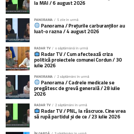
la MAI / 6 august 2026
PANORAMA
5 zile în urmă
Panorama / Prețurile carburanților au
luat-o razna / 4 august 2026
RADAR TV
o săptămână în urmă
Radar TV / Cum afectează criza
politică proiectele comunei Cordun / 30
iulie 2026
PANORAMA
2 săptămâni în urmă
Panorama / Cadrele medicale se
pregătesc de grevă generală / 28 iulie
2026
RADAR TV
2 săptămâni în urmă
Radar TV / PNL, la răscruce. Cine vrea
să rupă partidul și de ce / 23 iulie 2026
ÎN GARDĂ
3 săptămâni în urmă