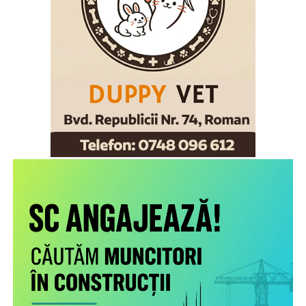
Române, chestor principal de poliție Cornel Laurian
Stoica.
Scopul proiectului este creşterea gradului de
conştientizare a părinţilor români care muncesc în alte
state cu privire la nevoile copiilor rămaşi acasă,
necesitatea menţinerii comunicării cu aceştia şi cu