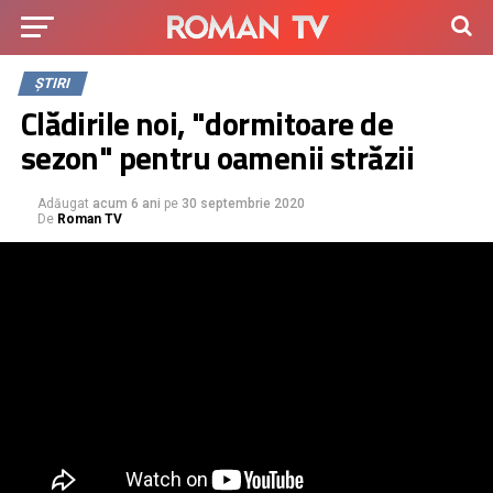
ȘTIRI
Clădirile noi, "dormitoare de
sezon" pentru oamenii străzii
Adăugat
acum 6 ani
pe
30 septembrie 2020
De
Roman TV