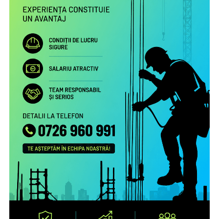
persoanele în grija cărora au rămas şi a legăturii cu
comunitatea de proveniență.
Proiectul include următoarele activități:
Studiu la nivel european privind patternurile de relaționare,
practicile de exercitare a rolului parental la distanță și
nevoile de sprijin ale familiilor transnaționale, în special ale
părinților români aflați la muncă în străinătate.
Campanie de informare și conștientizare cu privire la
nevoile copiilor rămaşi acasă, necesitatea menţinerii
comunicării cu aceştia şi cu persoanele în grija cărora au
rămas copiii şi a legăturii cu comunitatea de proveniență
(online, media) pentru peste 1.000.000 de români care
muncesc/trăiesc în alte state.
Servicii de informare şi consiliere pe teme psiho-
emoţionale şi juridice pentru 2.700 de părinţi români care