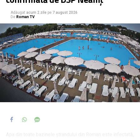
Adăugat
acum 2 zile
pe
7 august 2026
De
Roman TV
Apa din toate bazinele ștrandului din Roman este infectată,