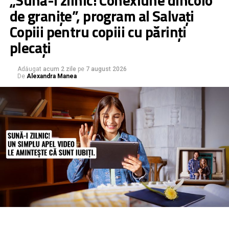
de granițe”, program al Salvați
Copiii pentru copiii cu părinți
plecați
Adăugat
acum 2 zile
pe
7 august 2026
De
Alexandra Manea