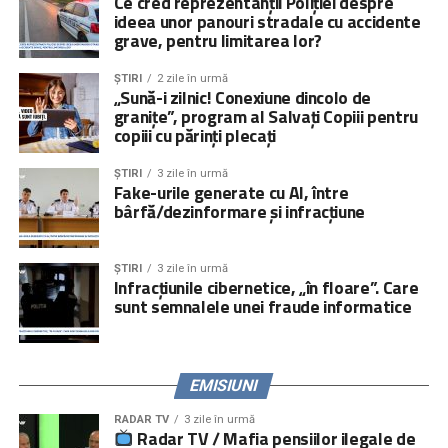
Ce cred reprezentanții Poliției despre
ideea unor panouri stradale cu accidente
socială, activități de suport școlar şi activități de
grave, pentru limitarea lor?
socializare pentru copii; educație parentală, consiliere
socială şi îndrumare juridică pentru adulți).
ȘTIRI
2 zile în urmă
„Sună-i zilnic! Conexiune dincolo de
Peste
000 de persoane
, părinți, copii și specialiști, au
granițe”, program al Salvați Copiii pentru
fost informate cu privire la impactul negativ pe care
copiii cu părinți plecați
plecarea părinților îl are asupra copiilor rămași acasă şi la
obligațiile ce le revin părinților la părăsirea țării prin
ȘTIRI
3 zile în urmă
Fake-urile generate cu AI, între
activități directe, iar peste
5.000.000 de persoane
prin
bârfă/dezinformare și infracțiune
campanii media și online.
Serviciile de consiliere psihologică și juridică pot fi
ȘTIRI
3 zile în urmă
accesate prin linia telefonică
021.224.24.52
și prin
Infracțiunile cibernetice, „în floare”. Care
platforma
www.copiisinguriacasa.ro
.
sunt semnalele unei fraude informatice
Comunicat „
Salvați Copiii
” România
EMISIUNI
RADAR TV
3 zile în urmă
Radar TV / Mafia pensiilor ilegale de