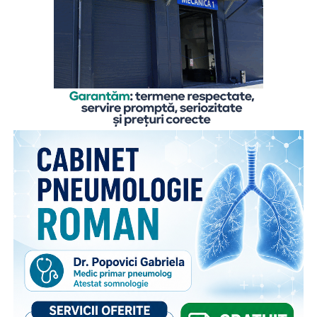
copilului sentimentul de siguranță de care are atâta
nevoie”,
explică
Gabriela Alexandrescu, Președinte
Executiv Salvați Copiii România.
În acest context, Organizația Salvați Copiii România
lansează activitățile din cadrul ediției 2026 a proiectului
„Sună-i zilnic! Conexiune dincolo de granițe”, finanțat de
Departamentul pentru Românii de Pretutindeni și adresat
părinților români care muncesc în străinătate. Proiectul
face parte din campania națională multianuală cu același
nume, care reunește, sub același concept, o serie de
inițiative menite să sprijine copiii rămași în țară și familiile
acestora. Pe lângă activitățile dedicate părinților din
diaspora, campania include acțiuni adresate persoanelor în
grija cărora rămân copiii, membrilor comunității și
specialiștilor din domeniile asistenței sociale și educației,
cu scopul de a susține bunăstarea emoțională a copiilor și
menținerea relației acestora cu părinții plecați la muncă în
străinătate. Campania se bucură de susținerea Autorității