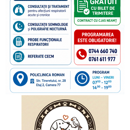
Naționale pentru Protecția Drepturilor Copilului și Adopție,
a Poliției de Frontieră Române și Aeroporturilor Craiova,
Cluj-Napoca, Iași, Suceava.
“Poliția de Frontieră Română este alături de Organizația
Salvați Copiii în acest demers de informare și prevenire,
deoarece știm că, dincolo de frontiere, există și povești de
familie care au nevoie de sprijin. În anii de colaborare am
susținut împreună transmiterea unor mesaje importante
către părinții care pleacă la muncă în străinătate,
încurajându-i să păstreze o legătură permanentă cu copiii
rămași acasă și să acorde atenție nevoilor lor emoționale.
Vom continua acest parteneriat, convinși că informarea și
cooperarea dintre instituții și organizațiile cu experiență
pot contribui la protejarea interesului superior al copilului
și la sprijinirea familiilor aflate în această situație”
, a
declarat
inspectorul general al Poliției de Frontieră