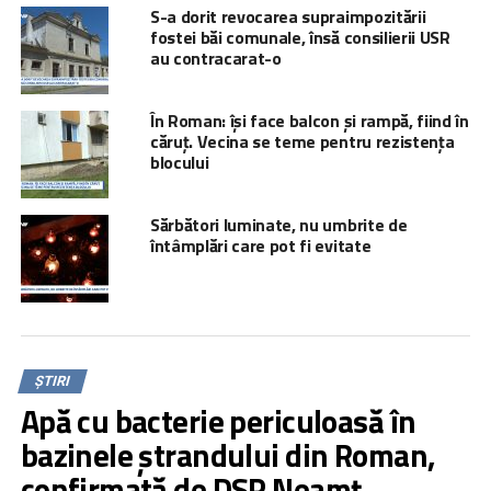
S-a dorit revocarea supraimpozitării
fostei băi comunale, însă consilierii USR
au contracarat-o
În Roman: își face balcon și rampă, fiind în
căruț. Vecina se teme pentru rezistența
blocului
Sărbători luminate, nu umbrite de
întâmplări care pot fi evitate
ȘTIRI
Apă cu bacterie periculoasă în
bazinele ștrandului din Roman,
confirmată de DSP Neamț