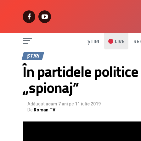
ȘTIRI
LIVE
RE
ȘTIRI
În partidele politic
„spionaj”
Adăugat
acum 7 ani
pe
11 iulie 2019
De
Roman TV