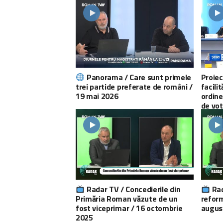
Panorama / Care sunt primele
Proiec
trei partide preferate de români /
facili
19 mai 2026
ordine
de vot
Radar TV / Concedierile din
Rad
Primăria Roman văzute de un
reform
fost viceprimar / 16 octombrie
augus
2025