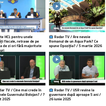
te HCL pentru unele
Radar TV / Are nevoie
tăți fiscale, retrase de pe
Romanul de un Aqua Park? Ce
a de zi ori fără majoritate
spune Opoziția? / 5 martie 2026
uri
ar TV / Cine mai crede în
Radar TV / USR revine la
ele Guvernului Bolojan? / 7
guvernare după aproape 5 ani /
t 2025
26 iunie 2025