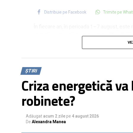
Distribuie pe Facebook
Trimite pe Wha
În fiecare an, în perioada 1–7 august, este 
globală susținută de Organizația Mondială a
numeroase țări și organizațiile partenere di
VE
pentru un început de viață sustenabil: să 
importanța menținerii și extinderii intervenți
protejarea, promovarea și susținerea alăptăr
ȘTIRI
dezvoltarea durabilă. Evenimentul are ca sc
Criza energetică va l
mamelor pentru a oferi copiilor un start săn
robinete?
Alăptarea reprezintă una dintre cele mai e
beneficii demonstrate atât pentru copil, 
Adăugat
acum 2 zile
pe
4 august 2026
Pentru copil, laptele matern furnizează toți
De
Alexandra Manea
luni de viață, contribuind la maturizarea si