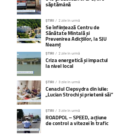
săptămână
ȘTIRI
2 zile în urmă
Se înființează Centru de
Sănătate Mintală și
Prevenirea Adicțiilor, la SJU
Neamț
ȘTIRI
2 zile în urmă
Criza energetică și impactul
la nivel local
ȘTIRI
3 zile în urmă
Cenaclul Clepsydra din iulie:
„Lucian Strochi și prietenii săi”
ȘTIRI
3 zile în urmă
ROADPOL – SPEED, acțiune
de control a vitezei în trafic