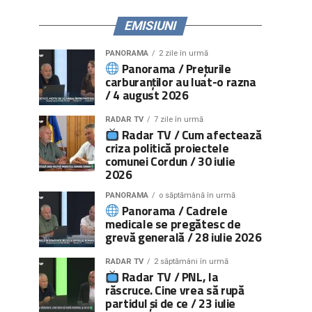
EMISIUNI
PANORAMA
2 zile în urmă
Panorama / Prețurile
carburanților au luat-o razna
/ 4 august 2026
RADAR TV
7 zile în urmă
Radar TV / Cum afectează
criza politică proiectele
comunei Cordun / 30 iulie
2026
PANORAMA
o săptămână în urmă
Panorama / Cadrele
medicale se pregătesc de
grevă generală / 28 iulie 2026
RADAR TV
2 săptămâni în urmă
Radar TV / PNL, la
răscruce. Cine vrea să rupă
partidul și de ce / 23 iulie