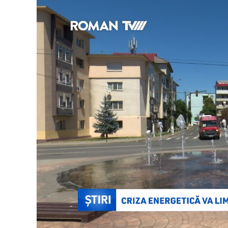
reducând riscul infecțiilor și al unor boli 
zaharat de tip 2) pe parcursul vieții. Alăpta
de protecție pentru sănătatea copilului încă
Sănătății recomandă alăptarea exclusivă în
alăptării, împreună cu alimentația compleme
peste această vârstă, atât timp cât mama ș
Beneficiile alăptării se extind și asupra 
naștere, reducerea riscului unor afecțiuni
cancerului ovarian și la consolidarea legă
Laptele matern este un aliment unic, gratuit, 
nu pot fi reproduse de produsele comerciale
sănătății publice, investițiile în educația pe
politicile care facilitează concilierea vieții
reprezintă măsuri esențiale pentru protejar
favorabile asupra sănătății mamei și copilulu