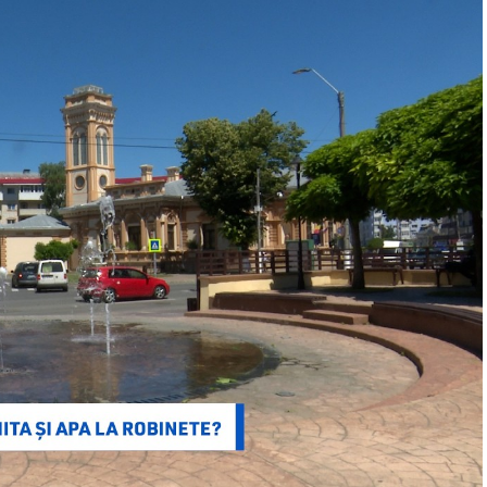
cronice (precum bolile cardiovasculare, diabetul
rea reprezintă unul dintre cei mai importanți factori
 din primele luni de viață. Organizația Mondială a
 primele șase luni de viață, urmată de continuarea
ntară adecvată, până la vârsta de doi ani și chiar
i copilul doresc.
sănătății mamei, contribuind la recuperarea după
 cronice, inclusiv a cancerului de sân și a
turii emoționale dintre mamă și copil.
de calitate și de neînlocuit, ale cărui caracteristici
 destinate alimentației sugarilor. Din perspectiva
ntru sănătate, serviciile de consiliere în alăptare și
 profesionale cu responsabilitățile familiale
ea, promovarea și susținerea alăptării, cu efecte
i și asupra reducerii inegalităților în sănătate.