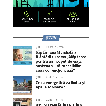
ȘTIRI
ȘTIRI
18 ore în urmă
Săptămâna Mondială a
Alăptării cu tema „Alăptarea
pentru un început de viață
sustenabil: să consolidăm
ceea ce funcționează”
ȘTIRI
2 zile în urmă
Criza energetică va limita și
apa la robinete?
ȘTIRI
2 zile în urmă
815 prezentări în CPU, în o