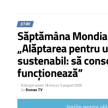
ȘTIRI
Săptămâna Mondială
„Alăptarea pentru u
sustenabil: să cons
funcționează”
Adăugat
acum 18 ore
pe
5 august 2026
De
Roman TV