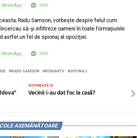
pe WhatsApp
SMS
 aceasta, Radu Samson, vorbește despre felul cum
încercau să-și infiltreze oameni în toate formațiunile
d astfel un fel de spionaj al opoziției.
pe WhatsApp
SMS
IDE
RADU SAMSON
ROMANTV
SPIONAJ
VIZIONEAZĂ ȘI
oldova”
Vecinii i-au dat foc la casă?
ICOLE ASEMĂNĂTOARE