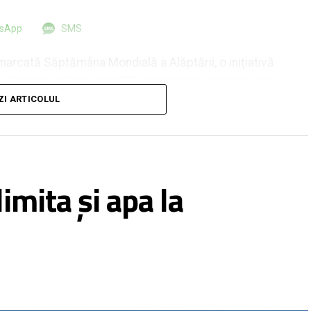
tsApp
SMS
marcată Săptămâna Mondială a Alăptării, o inițiativă
 Sănătății (OMS), UNICEF, ministerele sănătății din
n societatea civilă. Tema din acest an, „Alăptarea
ZI ARTICOLUL
consolidăm ceea ce funcționează”, subliniază
ilor și politicilor care și-au demonstrat eficiența în
ii, cu beneficii pentru sănătatea populației și
op promovarea beneficiilor alăptării și susținerea
imita și apa la
ătos în viață.
ficiente intervenții de sănătate publică, cu
cât și pentru mamă.
 nutrienții necesari dezvoltării armonioase în primele
stemului imunitar, favorizând dezvoltarea cognitivă și