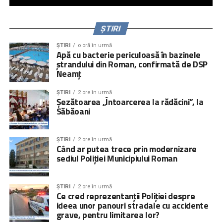
ȘTIRI
ȘTIRI
o oră în urmă
Apă cu bacterie periculoasă în bazinele
ștrandului din Roman, confirmată de DSP
Neamț
ȘTIRI
2 ore în urmă
Șezătoarea „Întoarcerea la rădăcini”, la
Săbăoani
ȘTIRI
2 ore în urmă
Când ar putea trece prin modernizare
sediul Poliției Municipiului Roman
ȘTIRI
2 ore în urmă
Ce cred reprezentanții Poliției despre
ideea unor panouri stradale cu accidente
grave, pentru limitarea lor?