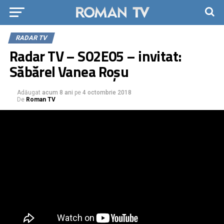
RADAR TV
Radar TV – S02E05 – invitat:
Săbărel Vanea Roșu
Adăugat
acum 8 ani
pe
4 octombrie 2018
De
Roman TV