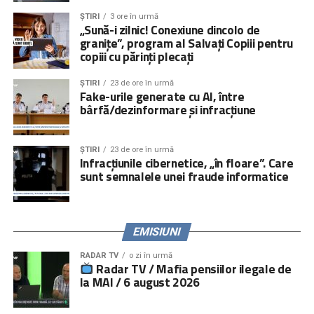
ȘTIRI
3 ore în urmă
„Sună-i zilnic! Conexiune dincolo de
granițe”, program al Salvați Copiii pentru
copiii cu părinți plecați
ȘTIRI
23 de ore în urmă
Fake-urile generate cu AI, între
bârfă/dezinformare și infracțiune
ȘTIRI
23 de ore în urmă
Infracțiunile cibernetice, „în floare”. Care
sunt semnalele unei fraude informatice
EMISIUNI
RADAR TV
o zi în urmă
Radar TV / Mafia pensiilor ilegale de
la MAI / 6 august 2026