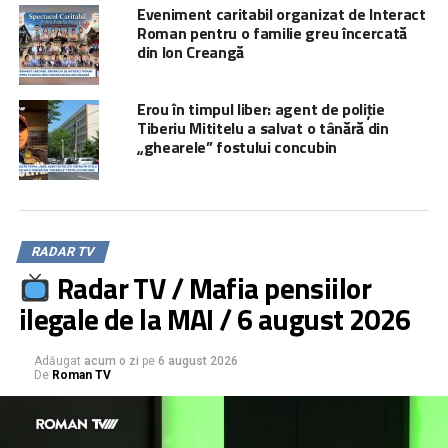
Eveniment caritabil organizat de Interact
Roman pentru o familie greu încercată
din Ion Creangă
Erou în timpul liber: agent de poliție
Tiberiu Mititelu a salvat o tânără din
„ghearele” fostului concubin
RADAR TV
Radar TV / Mafia pensiilor
ilegale de la MAI / 6 august 2026
Adăugat
acum o zi
pe
6 august 2026
De
Roman TV