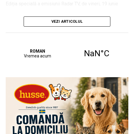
Ediția specială a emisiunii Radar TV, de vineri, 19 iunie
invitat: Vlad Angheluță, director Apa Serv Neamț
VEZI ARTICOLUL
moderator: Daniel Muraru
Apa Serv SA Neamț, proiect de 900 de milioane de lei
Investiții masive pentru dezvoltarea infrastructurii de apă
și apă uzată
Când vor începe lucrările și în cât timp trebuie finalizate