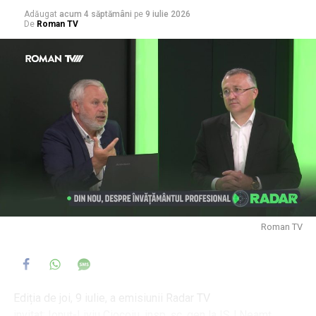
Adăugat
acum 4 săptămâni
pe
9 iulie 2026
De
Roman TV
Roman TV
Ediția de joi, 9 iulie, a emisiunii Radar TV
invitat: Ionuț-Liviu Ciocoiu, insp. șc. gen la ISJ Neamț