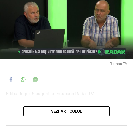
Roman TV
Ediția de joi, 6 august, a emisiunii Radar TV
invitat: Ioan Cănărău, președintele sindicatului EUROPOL
VEZI ARTICOLUL
Neamț
moderator: Daniel Muraru