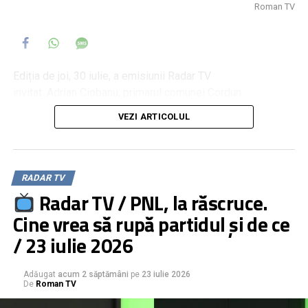
Roman TV
Ediția de joi, 30 iulie, a emisiunii Radar TV
invitat: Adrian Ciobanu, primarul comunei Cordun
moderator: Daniel Muraru
VEZI ARTICOLUL
RADAR TV
Radar TV / PNL, la răscruce.
Cine vrea să rupă partidul și de ce
/ 23 iulie 2026
Adăugat
acum 2 săptămâni
pe
23 iulie 2026
De
Roman TV