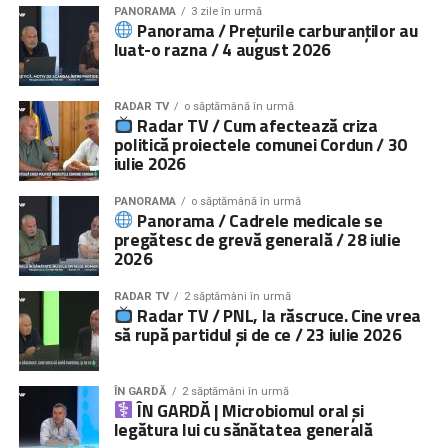
PANORAMA
3 zile în urmă
Panorama / Prețurile carburanților au
luat-o razna / 4 august 2026
RADAR TV
o săptămână în urmă
Radar TV / Cum afectează criza
politică proiectele comunei Cordun / 30
iulie 2026
PANORAMA
o săptămână în urmă
Panorama / Cadrele medicale se
pregătesc de grevă generală / 28 iulie
2026
RADAR TV
2 săptămâni în urmă
Radar TV / PNL, la răscruce. Cine vrea
să rupă partidul și de ce / 23 iulie 2026
ÎN GARDĂ
2 săptămâni în urmă
ÎN GARDĂ | Microbiomul oral și
legătura lui cu sănătatea generală