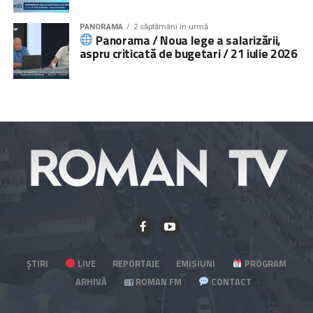
PANORAMA
2 săptămâni în urmă
Panorama / Noua lege a salarizării,
aspru criticată de bugetari / 21 iulie 2026
ȘTIRI
LIVE
REPORTAJE
EMISIUNI
PROGRAM
ARHIVĂ
ROMAN FM
CONTACT