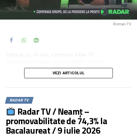
Roman TV
Ediția de joi, 16 iulie, a emisiunii Radar TV
invitat Vasile Panaite, director DRUPO NEAMT
moderator: Daniel Muraru
VEZI ARTICOLUL
Compania Drupo, de la pierdere la profit
Campania de reparații a drumurilor județene, în plină
desfășurare
RADAR TV
Radar TV / Neamț –
promovabilitate de 74,3% la
Bacalaureat / 9 iulie 2026