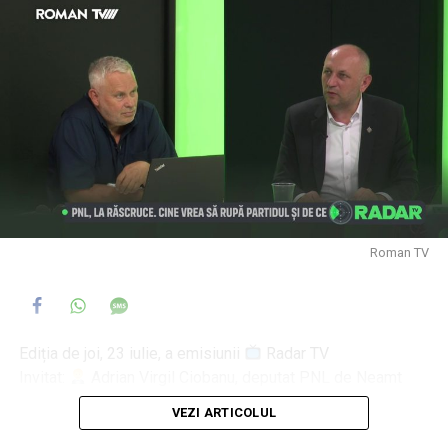
Roman TV
Ediția de joi, 23 iulie, a emisiunii
Radar TV
Invitat:
Adrian Virgil Ciobanu, deputat PNL de Neamt
Moderator
Daniel Muraru
VEZI ARTICOLUL
Despre activitatea parlamentară a deputatului PNL Adrian