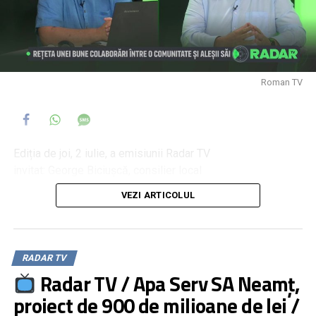
Roman TV
Ediția de joi, 2 iulie, a emisiunii Radar TV
invitat: George Biciușcă, consilier local
moderator: Daniel Muraru
VEZI ARTICOLUL
Rețeta unei buni colaborări între o comunitate și aleșii săi
Nevoile Romanului, prioritatea consilierilor locali
Scena politică națională, în zodia scandalului
RADAR TV
Radar TV / Apa Serv SA Neamț,
proiect de 900 de milioane de lei /