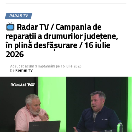
Ciobanu
PNL, la răscruce. Cine vrea să rupă partidul și de ce
RADAR TV
Radar TV / Campania de
reparații a drumurilor județene,
în plină desfășurare / 16 iulie
2026
Adăugat
acum 3 săptămâni
pe
16 iulie 2026
De
Roman TV