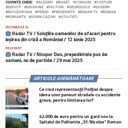
CUVINTE CHEIE:
ALEGERI
BUGET
CONSUM
COSTURI
DEFICIT
EMISIUNE
FACTURI
GEORGESCU
GUVERN
NICUȘOR DAN
PENSII
PRESEDINTE
RADAR TV
ROMAN
ROMANTV
SORIN CAZAN
UTILITATI
VIZIONEAZĂ ȘI
Radar TV / Soluțiile oamenilor de afaceri pentru
ieșirea din criză a României / 12 iunie 2025
RELEVANT
Radar TV / Nicușor Dan, președintele pus de
oameni, nu de partide / 29 mai 2025
ARTICOLE ASEMĂNĂTOARE
Ce cred reprezentanții Poliției despre
ideea unor panouri stradale cu accidente
grave, pentru limitarea lor?
42.000 de euro pentru un gard nou la
Spitalul de Psihiatrie „Sf. Nicolae” Roman