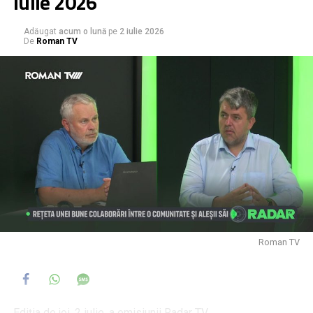
iulie 2026
Adăugat
acum o lună
pe
2 iulie 2026
De
Roman TV
Roman TV
Ediția de joi, 2 iulie, a emisiunii Radar TV