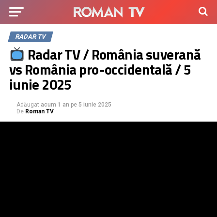
RADAR TV
Radar TV / România suverană
vs România pro-occidentală / 5
iunie 2025
Adăugat
acum 1 an
pe
5 iunie 2025
De
Roman TV