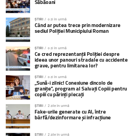
Săbăoani
ȘTIRI
o zi în urmă
Când ar putea trece prin modernizare
sediul Poliției Municipiului Roman
ȘTIRI
o zi în urmă
Ce cred reprezentanții Poliției despre
ideea unor panouri stradale cu accidente
grave, pentru limitarea lor?
ȘTIRI
o zi în urmă
„Sună-i zilnic! Conexiune dincolo de
granițe”, program al Salvați Copiii pentru
copiii cu părinți plecați
ȘTIRI
2 zile în urmă
Fake-urile generate cu AI, între
bârfă/dezinformare și infracțiune
ȘTIRI
2 zile în urmă