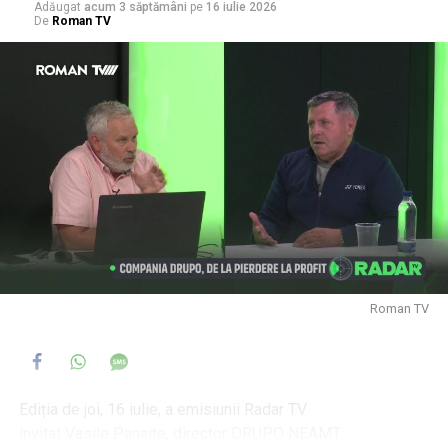
Adăugat
acum 3 săptămâni
pe
16 iulie 2026
De
Roman TV
Roman TV
Ediția de joi, 16 iulie, a emisiunii Radar TV
invitat Vasile Panaite, director DRUPO NEAMT