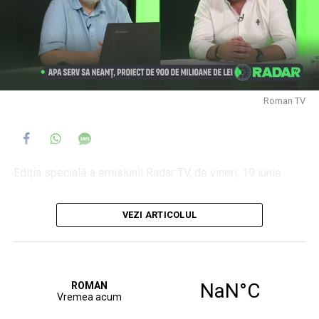
Roman TV
Ediția specială a emisiunii Radar TV, de vineri, 19 iunie
invitat: Vlad Angheluță, director Apa Serv Neamț
VEZI ARTICOLUL
moderator: Daniel Muraru
Apa Serv SA Neamț, proiect de 900 de milioane de lei
Investiții masive pentru dezvoltarea infrastructurii de apă
și apă uzată
Când vor începe lucrările și în cât timp trebuie finalizate