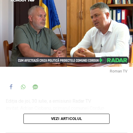
Roman TV
Ediția de joi, 30 iulie, a emisiunii Radar TV
invitat: Adrian Ciobanu, primarul comunei Cordun
moderator: Daniel Muraru
VEZI ARTICOLUL