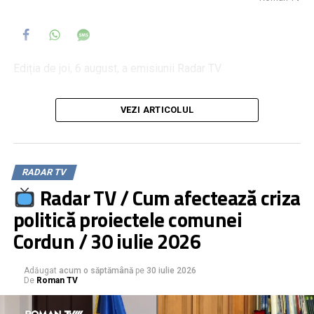
Ediția de joi, 6 august, a emisiunii Radar TV
invitat: Ioan Cănărău, președintele sindicatului EUROPOL
VEZI ARTICOLUL
Neamț
moderator: Daniel Muraru
Mafia pensiilor ilegale de la MAI
RADAR TV
Legi călcate în picioare de cei plătiți să le aplice
Radar TV / Cum afectează criza
Pensii în MAI obținute prin fraudă. Ce-i de făcut?
politică proiectele comunei
Cordun / 30 iulie 2026
Adăugat
acum o săptămână
pe
30 iulie 2026
De
Roman TV