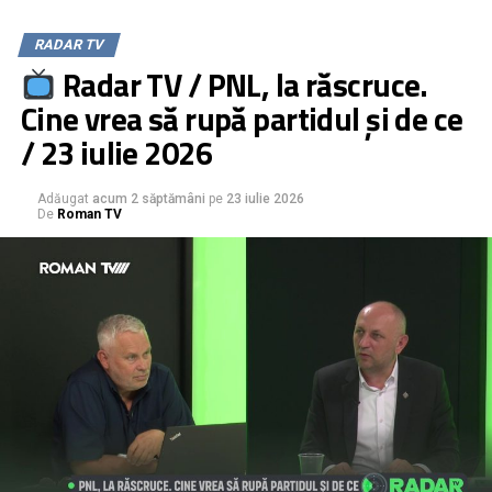
RADAR TV
Radar TV / PNL, la răscruce.
Cine vrea să rupă partidul și de ce
/ 23 iulie 2026
Adăugat
acum 2 săptămâni
pe
23 iulie 2026
De
Roman TV