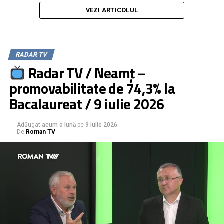
moderator: Daniel Muraru
VEZI ARTICOLUL
Compania Drupo, de la pierdere la profit
Campania de reparații a drumurilor județene, în plină
desfășurare
RADAR TV
Radar TV / Neamț –
promovabilitate de 74,3% la
Bacalaureat / 9 iulie 2026
Adăugat
acum o lună
pe
9 iulie 2026
De
Roman TV