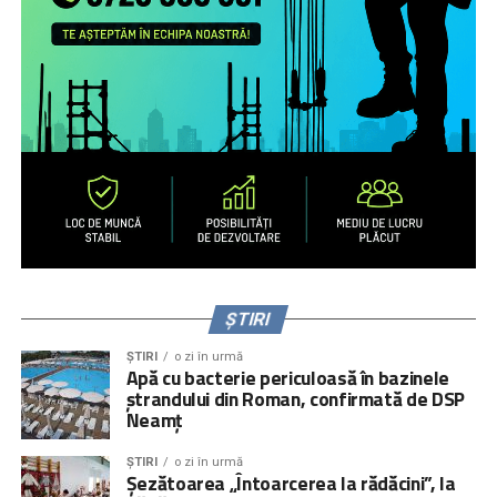
ȘTIRI
ȘTIRI
o zi în urmă
Apă cu bacterie periculoasă în bazinele
ștrandului din Roman, confirmată de DSP
Neamț
ȘTIRI
o zi în urmă
Șezătoarea „Întoarcerea la rădăcini”, la