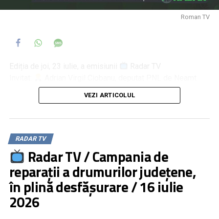
Roman TV
Ediția de joi, 23 iulie, a emisiunii
Radar TV
Invitat:
Adrian Virgil Ciobanu, deputat PNL de Neamt
Moderator
Daniel Muraru
VEZI ARTICOLUL
Despre activitatea parlamentară a deputatului PNL Adrian
Ciobanu
PNL, la răscruce. Cine vrea să rupă partidul și de ce
RADAR TV
Radar TV / Campania de
reparații a drumurilor județene,
în plină desfășurare / 16 iulie
2026