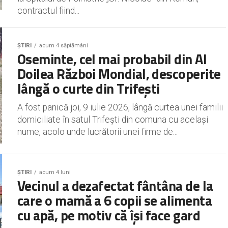
contractul fiind...
ȘTIRI
acum 4 săptămâni
Oseminte, cel mai probabil din Al
Doilea Război Mondial, descoperite
lângă o curte din Trifești
A fost panică joi, 9 iulie 2026, lângă curtea unei familii
domiciliate în satul Trifești din comuna cu același
nume, acolo unde lucrătorii unei firme de...
ȘTIRI
acum 4 luni
Vecinul a dezafectat fântâna de la
care o mamă a 6 copii se alimenta
cu apă, pe motiv că își face gard