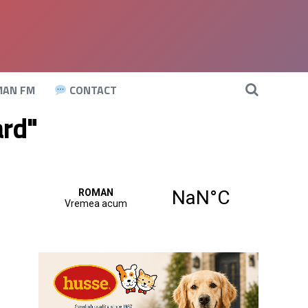
AN FM
CONTACT
ard"