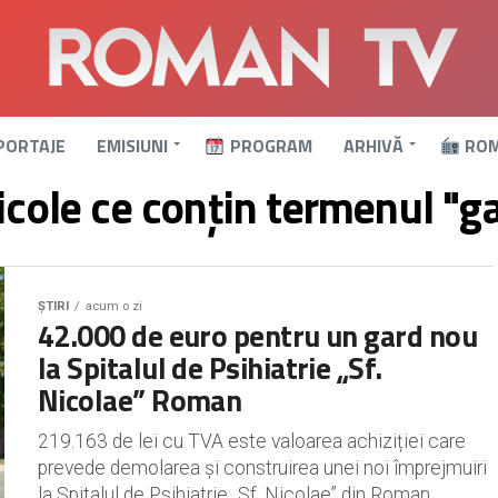
PORTAJE
EMISIUNI
PROGRAM
ARHIVĂ
ROM
icole ce conțin termenul "g
ȘTIRI
acum o zi
42.000 de euro pentru un gard nou
la Spitalul de Psihiatrie „Sf.
Nicolae” Roman
219.163 de lei cu TVA este valoarea achiziției care
prevede demolarea și construirea unei noi împrejmuiri
la Spitalul de Psihiatrie „Sf. Nicolae” din Roman,