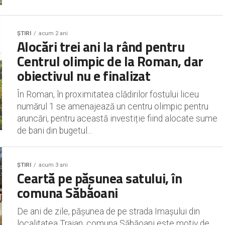
ȘTIRI
acum 2 ani
Alocări trei ani la rând pentru
Centrul olimpic de la Roman, dar
obiectivul nu e finalizat
În Roman, în proximitatea clădirilor fostului liceu
numărul 1 se amenajează un centru olimpic pentru
aruncări, pentru această investiție fiind alocate sume
de bani din bugetul...
ȘTIRI
acum 3 ani
Ceartă pe pășunea satului, în
comuna Săbăoani
De ani de zile, pășunea de pe strada Imașului din
localitatea Traian, comuna Săbăoani este motiv de