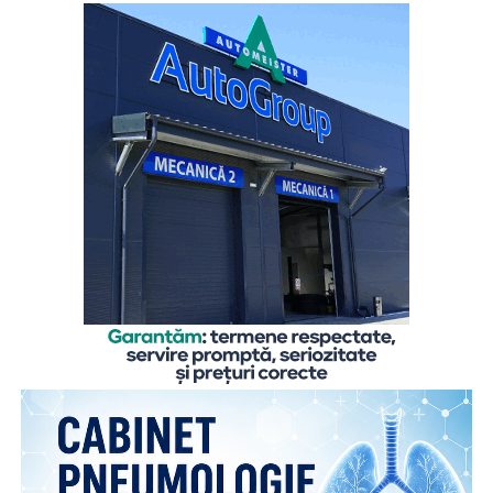
„Cu toate că înțeleg rațional motivele care i-au determinat
pe părinți să plece în străinătate, pentru a le putea asigura
un trai decent, copiii rămași cel mai adesea în grija rudelor
din țară resimt absența părinților zi de zi, mai ales atunci
când au probleme, simt nevoia să fie sfătuiți sau să fie
sprijiniți emoțional. De aceea comunicarea cu părinții este
esențială, chiar și de la distanță, pentru că ea îi dă
copilului sentimentul de siguranță de care are atâta
nevoie”,
explică
Gabriela Alexandrescu, Președinte
Executiv Salvați Copiii România.
În acest context, Organizația Salvați Copiii România
lansează activitățile din cadrul ediției 2026 a proiectului
„Sună-i zilnic! Conexiune dincolo de granițe”, finanțat de
Departamentul pentru Românii de Pretutindeni și adresat
părinților români care muncesc în străinătate. Proiectul
face parte din campania națională multianuală cu același
nume, care reunește, sub același concept, o serie de
inițiative menite să sprijine copiii rămași în țară și familiile