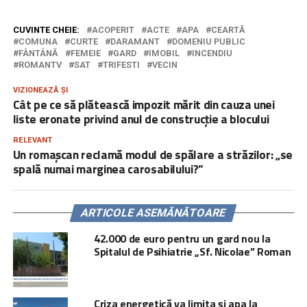
CUVINTE CHEIE:
ACOPERIT
ACTE
APA
CEARTĂ
COMUNA
CURTE
DARAMANT
DOMENIU PUBLIC
FÂNTÂNĂ
FEMEIE
GARD
IMOBIL
INCENDIU
ROMANTV
SAT
TRIFESTI
VECIN
VIZIONEAZĂ ȘI
Cât pe ce să plătească impozit mărit din cauza unei
liste eronate privind anul de construcție a blocului
RELEVANT
Un romașcan reclamă modul de spălare a străzilor: „se
spală numai marginea carosabilului?”
ARTICOLE ASEMĂNĂTOARE
42.000 de euro pentru un gard nou la
Spitalul de Psihiatrie „Sf. Nicolae” Roman
Criza energetică va limita și apa la