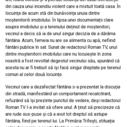
din cauza unui incendiu violent care a mistuit toată casa. În
locuința de acum stă din bunăvoința unuia dintre
moștenitorili imobilului. În lipsa unei documentații clare
asupra imobilului și a terenului deținut de moștenitori,
vecinul a decis să ia de unul singur decizia de a dărâma
fântâna. Acum, femeia nu are se alimenta cu apă, nefiind
fântâni publice în sat. Sunat de redactorul Roman TV, unul
dintre moștenitorii imobilului care nu locuiește în zona
noastră a fost revoltat degestul vecinului său, spunând că
acesta nu ar fi trebuit să își facă singur dreptate pe terenul
comun al celor două locuințe.
Vecinul care a dezafectat fântâna s-a prezentat la discuția
din stradă, manifestând un comportament recalcitrant,
refuzând să își prezinte punctul de vedere, deși redactorul
Roman TV l-a invitat să ofere unul. A ținut să precizeze că
are rude sus-puse și că a avut tot dreptul să astupe
fântâna, fiind pe terenul lui. La Primăria Trifești, stituația