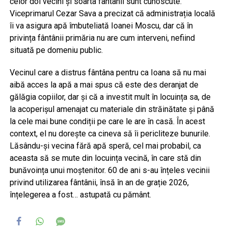
celor doi vecini și soarta fântânii sunt cunoscute.
Viceprimarul Cezar Sava a precizat că administrația locală
îi va asigura apă îmbuteliată Ioanei Moscu, dar că în
privința fântânii primăria nu are cum interveni, nefiind
situată pe domeniu public.
Vecinul care a distrus fântâna pentru ca Ioana să nu mai
aibă acces la apă a mai spus că este des deranjat de
gălăgia copiilor, dar și că a investit mult în locuința sa, de
la acoperișul amenajat cu materiale din străinătate și până
la cele mai bune condiții pe care le are în casă. În acest
context, el nu dorește ca cineva să îi pericliteze bunurile.
Lăsându-și vecina fără apă speră, cel mai probabil, ca
aceasta să se mute din locuința vecină, în care stă din
bunăvoința unui moștenitor. 60 de ani s-au înțeles vecinii
privind utilizarea fântânii, însă în an de grație 2026,
înțelegerea a fost… astupată cu pământ.