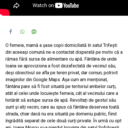
O femeie, mamă a șase copii domiciliată în satul Trifești
din aceeași comună ne-a contactat disperată pe motiv că a
rămas fără sursa de alimentare cu apă. Fântâna de unde
Ioana se aproviziona a fost dezafectată de vecinul său,
deși obiectivul se afla pe teren privat, dar comun, potrivit
imaginilor din Google Maps. Așa cum am menționat,
fântâna pare să fi fost situată pe teritoriul ambelor curți,
atât al celei unde locuiește femeia, cât al vecinului care a
hotărât să astupe sursa de apă. Revoltați de gestul său
sunt și alți vecini, care au spus că fântâna deservea toată
strada, chiar dacă nu era situată pe domeniu public, fiind
îngrădită separat de cele două curți private. În urmă cu opt
ani, Ioana Moscu și-a pierdut locuința din satul Sofrăcești