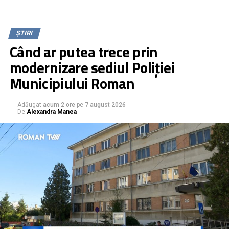
Meșteșugurile de odinioară au fost expuse în ateliere
pregătite pentru cei care au trecut pragul șezătorii.
ȘTIRI
Când ar putea trece prin
modernizare sediul Poliției
Municipiului Roman
Adăugat
acum 2 ore
pe
7 august 2026
De
Alexandra Manea