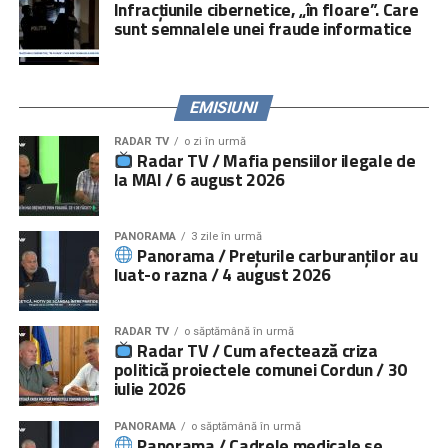
Infracțiunile cibernetice, „în floare”. Care
platforma
www.copiisinguriacasa.ro
.
sunt semnalele unei fraude informatice
Comunicat „
Salvați Copiii
” România
EMISIUNI
RADAR TV
o zi în urmă
Radar TV / Mafia pensiilor ilegale de
la MAI / 6 august 2026
PANORAMA
3 zile în urmă
Panorama / Prețurile carburanților au
luat-o razna / 4 august 2026
RADAR TV
o săptămână în urmă
Radar TV / Cum afectează criza
politică proiectele comunei Cordun / 30
iulie 2026
PANORAMA
o săptămână în urmă
Panorama / Cadrele medicale se