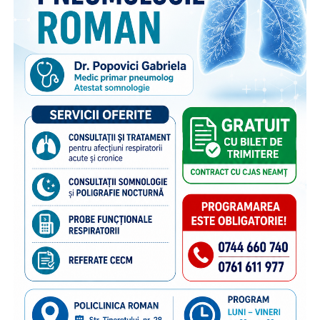
acestora. Pe lângă activitățile dedicate părinților din
diaspora, campania include acțiuni adresate persoanelor în
grija cărora rămân copiii, membrilor comunității și
specialiștilor din domeniile asistenței sociale și educației,
cu scopul de a susține bunăstarea emoțională a copiilor și
menținerea relației acestora cu părinții plecați la muncă în
străinătate. Campania se bucură de susținerea Autorității
Naționale pentru Protecția Drepturilor Copilului și Adopție,
a Poliției de Frontieră Române și Aeroporturilor Craiova,
Cluj-Napoca, Iași, Suceava.
“Poliția de Frontieră Română este alături de Organizația
Salvați Copiii în acest demers de informare și prevenire,
deoarece știm că, dincolo de frontiere, există și povești de
familie care au nevoie de sprijin. În anii de colaborare am
susținut împreună transmiterea unor mesaje importante
către părinții care pleacă la muncă în străinătate,