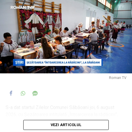
Într-un anunț pe pagina oficială, Primăria Municipiului
Roman a precizat că se închid bazinele, însă a invocat
drept motive „condițiile meteorologice nefavorabile
prognozate pentru acest sfârșit de săptămână”, „efectele
fenomenelor meteorologice înregistrate în cursul zilei de
ieri, inclusiv furtuna de nisip” și „depășiri ale unor indicatori
privind calitatea apei”, fără a face referire la bacteria
depistată în urma analizelor.
Roman TV
S-a dat startul Zilelor Comunei Săbăoani joi, 6 august
2026, cu Șezătoarea intitulată „Întoarcerea la rădăcini”,
dedicată săbăonenilor veniți din diaspora, pentru a se
VEZI ARTICOLUL
reuni cu familia și cu prietenii rămași în comunitate.