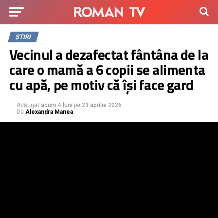
ȘTIRI
Vecinul a dezafectat fântâna de la
care o mamă a 6 copii se alimenta
cu apă, pe motiv că își face gard
Adăugat
acum 4 luni
pe
23 aprilie 2026
De
Alexandra Manea