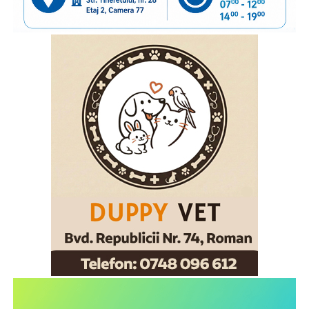
încurajându-i să păstreze o legătură permanentă cu copiii
rămași acasă și să acorde atenție nevoilor lor emoționale.
Vom continua acest parteneriat, convinși că informarea și
cooperarea dintre instituții și organizațiile cu experiență
pot contribui la protejarea interesului superior al copilului
și la sprijinirea familiilor aflate în această situație”
, a
declarat
inspectorul general al Poliției de Frontieră
Române, chestor principal de poliție Cornel Laurian
Stoica.