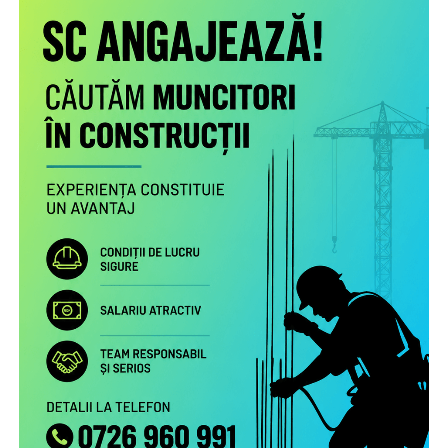
Scopul proiectului este creşterea gradului de
conştientizare a părinţilor români care muncesc în alte
state cu privire la nevoile copiilor rămaşi acasă,
necesitatea menţinerii comunicării cu aceştia şi cu
persoanele în grija cărora au rămas şi a legăturii cu
comunitatea de proveniență.
Proiectul include următoarele activități:
Studiu la nivel european privind patternurile de relaționare,
practicile de exercitare a rolului parental la distanță și
nevoile de sprijin ale familiilor transnaționale, în special ale
părinților români aflați la muncă în străinătate.
Campanie de informare și conștientizare cu privire la