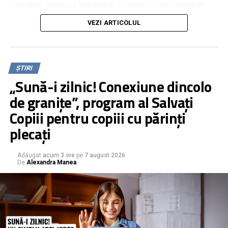
circulație grave, pe tronsoane de drum cu risc ridicat de
evenimente rutiere, Roman TV a propus montarea unor
VEZI ARTICOLUL
panouri stradale cu mesaje impactante și cu imagini reale
de la accidente grave petrecute pe acele segmente de
drum. Despre această inițiativă, reprezentanții Poliției
Municipiului Roman spun că este una bună, dar nu simplu
ȘTIRI
de implementat.
„Sună-i zilnic! Conexiune dincolo
de granițe”, program al Salvați
Copiii pentru copiii cu părinți
plecați
Adăugat
acum 3 ore
pe
7 august 2026
De
Alexandra Manea