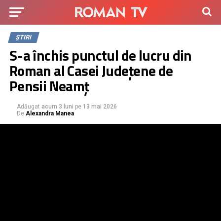
ȘTIRI
S-a închis punctul de lucru din
Roman al Casei Județene de
Pensii Neamț
Adăugat
acum 3 luni
pe
13 mai 2026
De
Alexandra Manea