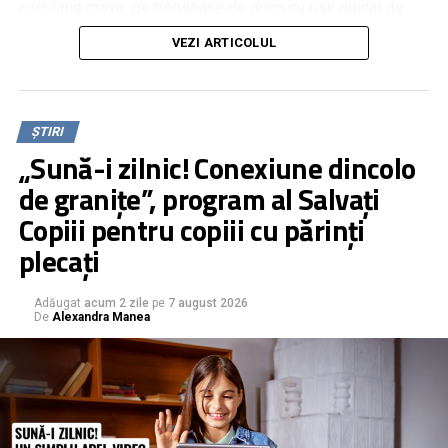
circulație grave, pe tronsoane de drum cu risc ridicat de
evenimente rutiere, Roman TV a propus montarea unor
VEZI ARTICOLUL
panouri stradale cu mesaje impactante și cu imagini reale
de la accidente grave petrecute pe acele segmente de
drum. Despre această inițiativă, reprezentanții Poliției
Municipiului Roman spun că este una bună, dar nu simplu
ȘTIRI
de implementat.
„Sună-i zilnic! Conexiune dincolo
de granițe”, program al Salvați
Copiii pentru copiii cu părinți
plecați
Adăugat
acum 2 zile
pe
7 august 2026
De
Alexandra Manea