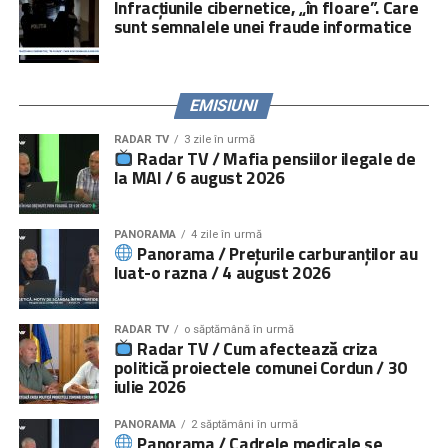
Infracțiunile cibernetice, „în floare”. Care
platforma
www.copiisinguriacasa.ro
.
sunt semnalele unei fraude informatice
Comunicat „
Salvați Copiii
” România
EMISIUNI
RADAR TV
3 zile în urmă
Radar TV / Mafia pensiilor ilegale de
la MAI / 6 august 2026
PANORAMA
4 zile în urmă
Panorama / Prețurile carburanților au
luat-o razna / 4 august 2026
RADAR TV
o săptămână în urmă
Radar TV / Cum afectează criza
politică proiectele comunei Cordun / 30
iulie 2026
PANORAMA
2 săptămâni în urmă
Panorama / Cadrele medicale se