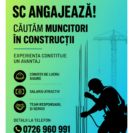
Scopul proiectului este creşterea gradului de
conştientizare a părinţilor români care muncesc în alte
state cu privire la nevoile copiilor rămaşi acasă,
necesitatea menţinerii comunicării cu aceştia şi cu
persoanele în grija cărora au rămas şi a legăturii cu
comunitatea de proveniență.
Proiectul include următoarele activități:
Studiu la nivel european privind patternurile de relaționare,
practicile de exercitare a rolului parental la distanță și
nevoile de sprijin ale familiilor transnaționale, în special ale
părinților români aflați la muncă în străinătate.
Campanie de informare și conștientizare cu privire la