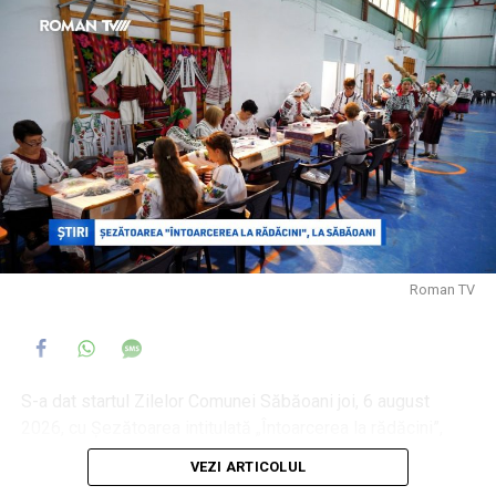
Într-un anunț pe pagina oficială, Primăria Municipiului
Roman a precizat că se închid bazinele, însă a invocat
drept motive „condițiile meteorologice nefavorabile
prognozate pentru acest sfârșit de săptămână”, „efectele
fenomenelor meteorologice înregistrate în cursul zilei de
ieri, inclusiv furtuna de nisip” și „depășiri ale unor indicatori
privind calitatea apei”, fără a face referire la bacteria
depistată în urma analizelor.
Roman TV
S-a dat startul Zilelor Comunei Săbăoani joi, 6 august
2026, cu Șezătoarea intitulată „Întoarcerea la rădăcini”,
dedicată săbăonenilor veniți din diaspora, pentru a se
VEZI ARTICOLUL
reuni cu familia și cu prietenii rămași în comunitate.