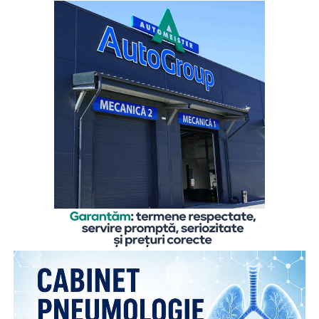
„Cu toate că înțeleg rațional motivele care i-au determinat
pe părinți să plece în străinătate, pentru a le putea asigura
un trai decent, copiii rămași cel mai adesea în grija rudelor
din țară resimt absența părinților zi de zi, mai ales atunci
când au probleme, simt nevoia să fie sfătuiți sau să fie
sprijiniți emoțional. De aceea comunicarea cu părinții este
esențială, chiar și de la distanță, pentru că ea îi dă
copilului sentimentul de siguranță de care are atâta
nevoie”,
explică
Gabriela Alexandrescu, Președinte
Executiv Salvați Copiii România.
În acest context, Organizația Salvați Copiii România
lansează activitățile din cadrul ediției 2026 a proiectului
„Sună-i zilnic! Conexiune dincolo de granițe”, finanțat de
Departamentul pentru Românii de Pretutindeni și adresat
părinților români care muncesc în străinătate. Proiectul
face parte din campania națională multianuală cu același
nume, care reunește, sub același concept, o serie de
inițiative menite să sprijine copiii rămași în țară și familiile