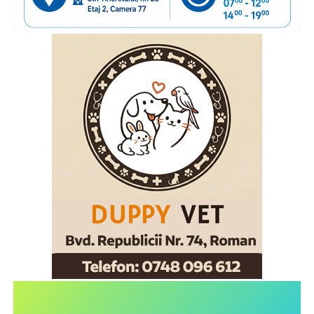
încurajându-i să păstreze o legătură permanentă cu copiii
rămași acasă și să acorde atenție nevoilor lor emoționale.
Vom continua acest parteneriat, convinși că informarea și
cooperarea dintre instituții și organizațiile cu experiență
pot contribui la protejarea interesului superior al copilului
și la sprijinirea familiilor aflate în această situație”
, a
declarat
inspectorul general al Poliției de Frontieră
Române, chestor principal de poliție Cornel Laurian
Stoica.