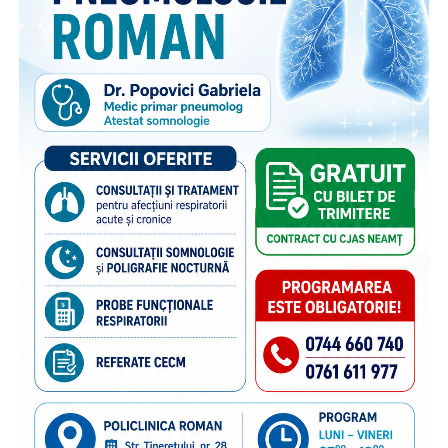
acestora. Pe lângă activitățile dedicate părinților din
diaspora, campania include acțiuni adresate persoanelor în
grija cărora rămân copiii, membrilor comunității și
specialiștilor din domeniile asistenței sociale și educației,
cu scopul de a susține bunăstarea emoțională a copiilor și
menținerea relației acestora cu părinții plecați la muncă în
străinătate. Campania se bucură de susținerea Autorității
Naționale pentru Protecția Drepturilor Copilului și Adopție,
a Poliției de Frontieră Române și Aeroporturilor Craiova,
Cluj-Napoca, Iași, Suceava.
“Poliția de Frontieră Română este alături de Organizația
Salvați Copiii în acest demers de informare și prevenire,
deoarece știm că, dincolo de frontiere, există și povești de
familie care au nevoie de sprijin. În anii de colaborare am
susținut împreună transmiterea unor mesaje importante
către părinții care pleacă la muncă în străinătate,