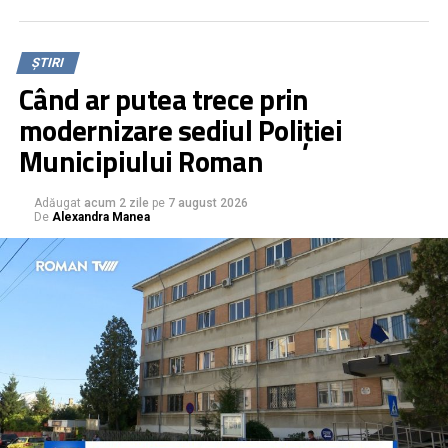
Meșteșugurile de odinioară au fost expuse în ateliere
pregătite pentru cei care au trecut pragul șezătorii.
ȘTIRI
Când ar putea trece prin
modernizare sediul Poliției
Municipiului Roman
Adăugat
acum 2 zile
pe
7 august 2026
De
Alexandra Manea