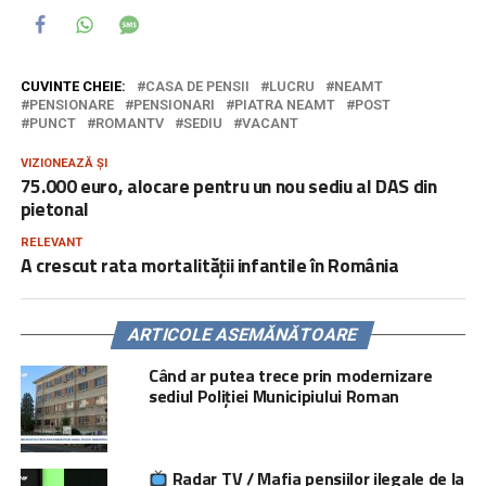
CUVINTE CHEIE:
CASA DE PENSII
LUCRU
NEAMT
PENSIONARE
PENSIONARI
PIATRA NEAMT
POST
PUNCT
ROMANTV
SEDIU
VACANT
VIZIONEAZĂ ȘI
75.000 euro, alocare pentru un nou sediu al DAS din
pietonal
RELEVANT
A crescut rata mortalității infantile în România
ARTICOLE ASEMĂNĂTOARE
Când ar putea trece prin modernizare
sediul Poliției Municipiului Roman
Radar TV / Mafia pensiilor ilegale de la