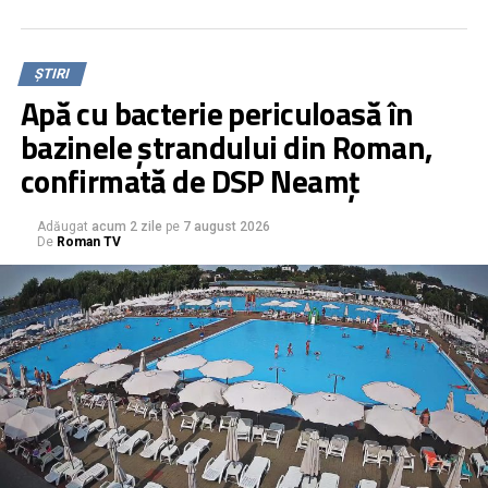
ȘTIRI
Apă cu bacterie periculoasă în
bazinele ștrandului din Roman,
confirmată de DSP Neamț
Adăugat
acum 2 zile
pe
7 august 2026
De
Roman TV