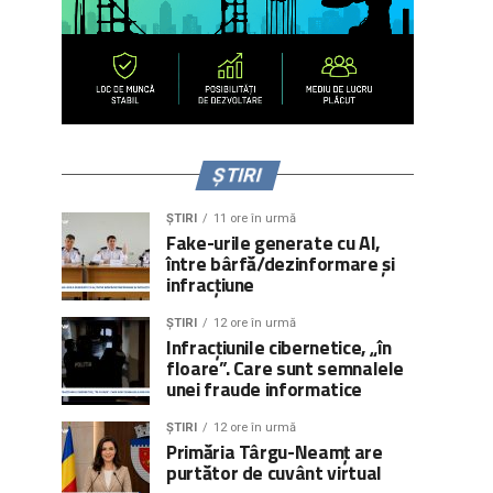
ȘTIRI
ȘTIRI
11 ore în urmă
Fake-urile generate cu AI,
între bârfă/dezinformare și
infracțiune
ȘTIRI
12 ore în urmă
Infracțiunile cibernetice, „în
floare”. Care sunt semnalele
unei fraude informatice
ȘTIRI
12 ore în urmă
Primăria Târgu-Neamț are
purtător de cuvânt virtual