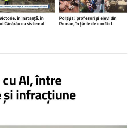
victorie, în instanță, în
Polițiști, profesori și elevi din
lui Cănărău cu sistemul
Roman, în țările de conflict
cu AI, între
și infracțiune