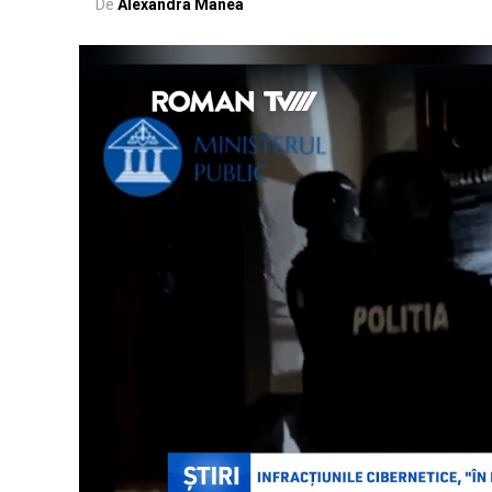
De
Alexandra Manea
Distribuie pe Facebook
Trimite pe Wha