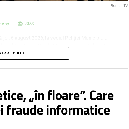
Roman TV
tsApp
SMS
joi, 6 august 2026, la sediul Poliției Municipiului
e poliție Marian-Vasile Morariu, adjunct al Poliției
alerică-Nelu Ursachi din cadrul Biroului Rutier
ZI ARTICOLUL
ălin Chelaru din cadrul Biroului de Investigații
Roman TV a solicitat reprezentanților prezenți la
petență sunt cazuri de reclamații privind fake-urile
 sau chiar siguranța unor persoane.
tice, „în floare”. Care
ce în ce mai greu de detectat. Internauții, deci,
i fraude informatice
ropage, la rândul lor, informații false în mediul
 ale manipulărilor sau – mai rău – ale unor persoane