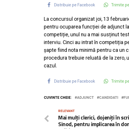
Distribuie pe Facebook
Trimite 
La concursul organizat joi, 13 februa
pentru ocuparea funcției de adjunct la 
competiție, unul nu a mai susținut test
interviu. Cinci au intrat în competiția p
șapte fiind nota minimă pentru ca un ca
procedura trebuie reluată de la zero, u
cazul.
Distribuie pe Facebook
Trimite 
CUVINTE CHEIE:
ADJUNCT
CANDIDATI
FU
RELEVANT
Mai mulți clerici, dojeniți în scr
Sinod, pentru implicarea în do