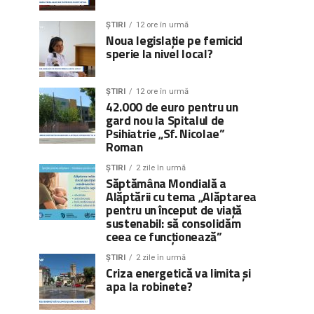
ȘTIRI
12 ore în urmă
Noua legislație pe femicid
sperie la nivel local?
ȘTIRI
12 ore în urmă
42.000 de euro pentru un
gard nou la Spitalul de
Psihiatrie „Sf. Nicolae”
Roman
ȘTIRI
2 zile în urmă
Săptămâna Mondială a
Alăptării cu tema „Alăptarea
pentru un început de viață
sustenabil: să consolidăm
ceea ce funcționează”
ȘTIRI
2 zile în urmă
Criza energetică va limita și
apa la robinete?