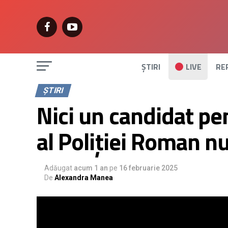
ȘTIRI
LIVE
RE
ȘTIRI
Nici un candidat pe
al Poliției Roman nu
Adăugat
acum 1 an
pe
16 februarie 2025
De
Alexandra Manea