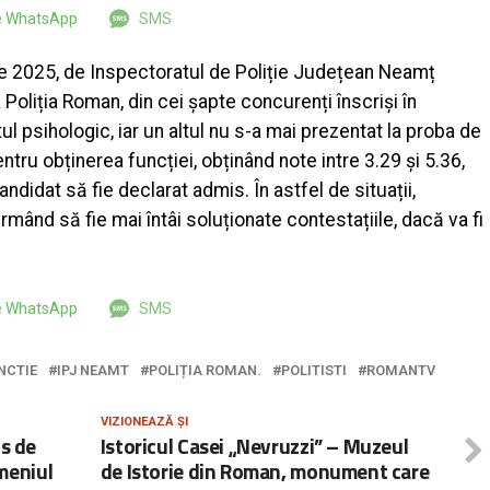
pe WhatsApp
SMS
rie 2025, de Inspectoratul de Poliție Județean Neamț
Poliția Roman, din cei șapte concurenți înscriși în
ul psihologic, iar un altul nu s-a mai prezentat la proba de
entru obținerea funcției, obținând note intre 3.29 și 5.36,
ndidat să fie declarat admis. În astfel de situații,
rmând să fie mai întâi soluționate contestațiile, dacă va fi
pe WhatsApp
SMS
NCTIE
IPJ NEAMT
POLIȚIA ROMAN.
POLITISTI
ROMANTV
VIZIONEAZĂ ȘI
is de
Istoricul Casei „Nevruzzi” – Muzeul
meniul
de Istorie din Roman, monument care