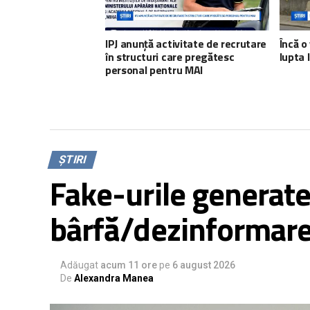
IPJ anunță activitate de recrutare
Încă o 
în structuri care pregătesc
lupta 
personal pentru MAI
ȘTIRI
Fake-urile generate 
bârfă/dezinformare 
Adăugat
acum 11 ore
pe
6 august 2026
De
Alexandra Manea