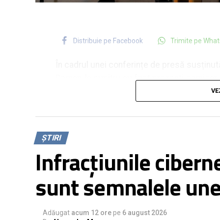
Distribuie pe Facebook
Trimite pe Wha
În cadrul unei conferințe de presă susținută 
Roman, la pupitru au fost prezenți comisar d
Municipiului Roman, subcomisar de poliție V
VE
Roman și subinspector de poliție Nicolae Căt
Criminale Roman. Printre altele, reporterul 
conferință să detalieze dacă în zona de com
ȘTIRI
generate cu AI care pot afecta integritatea
Infracțiunile ciberne
Aceste falsuri, denumite deepfake, sunt din 
sunt semnalele une
trebuie să învețe să le recunoască și să nu p
online. În caz contrar, se pot trezi victime
puse pe fapte rele.
Adăugat
acum 12 ore
pe
6 august 2026