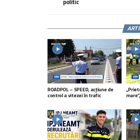
politic
ART
ROADPOL – SPEED, acțiune de
„Priet
control a vitezei în trafic
mare”,