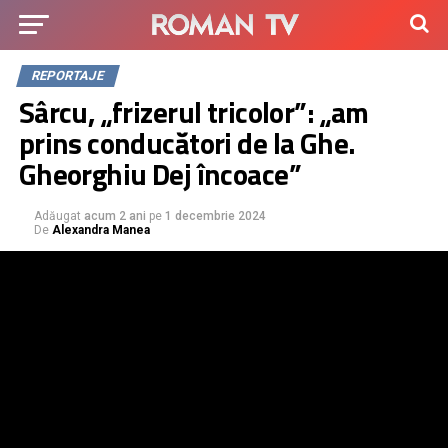
REPORTAJE
Sârcu, „frizerul tricolor”: „am
prins conducători de la Ghe.
Gheorghiu Dej încoace”
Adăugat
acum 2 ani
pe
1 decembrie 2024
De
Alexandra Manea