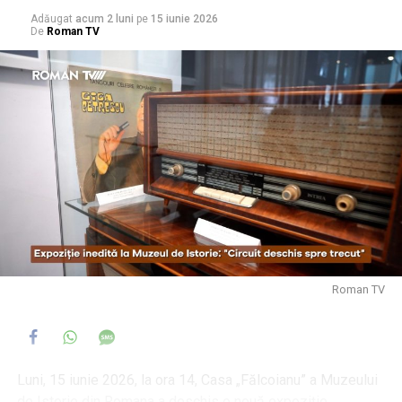
Adăugat
acum 2 luni
pe
15 iunie 2026
De
Roman TV
Roman TV
Luni, 15 iunie 2026, la ora 14, Casa „Fălcoianu” a Muzeului
de Istorie din Romana a deschis o nouă expoziţie