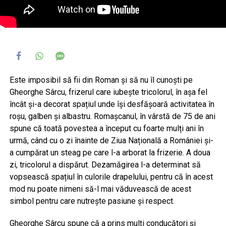
Este imposibil să fii din Roman și să nu îl cunoști pe
Gheorghe Sârcu, frizerul care iubește tricolorul, în așa fel
încât și-a decorat spațiul unde își desfășoară activitatea în
roșu, galben și albastru. Romașcanul, în vârstă de 75 de ani
spune că toată povestea a început cu foarte mulți ani în
urmă, când cu o zi înainte de Ziua Națională a României și-
a cumpărat un steag pe care l-a arborat la frizerie. A doua
zi, tricolorul a dispărut. Dezamăgirea l-a determinat să
vopsească spațiul în culorile drapelului, pentru că în acest
mod nu poate nimeni să-l mai văduvească de acest
simbol pentru care nutrește pasiune și respect.
Gheorghe Sârcu spune că a prins mulți conducători și