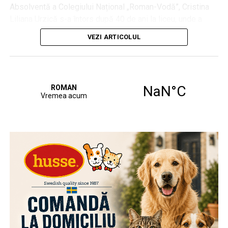
Absolventă a Colegiului Național „Roman-Vodă”, Cristina
Liliana Urzică s-a întors după 40 de ani la liceu, unde a
prezentat în fața noilor generații de romanvodiști o
VEZI ARTICOLUL
expoziție dedicată iei, acest simbol care a devenit etalon
dincolo de granițele țării noastre.
În fața elevilor, organizatorii au explicat importanța
cunoașterii rădăcinilor și a simbolurilor naționale, amprente
ale identității noastre culturale.