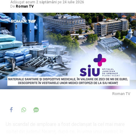
Adăugat
acum 2 săptămâni
pe
24 iulie 2026
De
Roman TV
Roman TV
Un scandal de amploare a fost declanșat la cel mai mare
spital din județul Neamț, după ce, în urma unui control, în