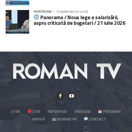
PANORAMA
3 săptămâni în urmă
Panorama / Noua lege a salarizării,
aspru criticată de bugetari / 21 iulie 2026
ȘTIRI
LIVE
REPORTAJE
EMISIUNI
PROGRAM
ARHIVĂ
ROMAN FM
CONTACT