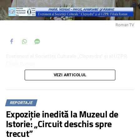
Roman TV
Eveniment al Societății Culturale „Clepsydra” și al UZPR
Filiala Roman
VEZI ARTICOLUL
REPORTAJE
Expoziție inedită la Muzeul de
Istorie: „Circuit deschis spre
trecut”