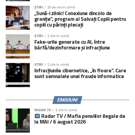
ȘTIRI
20 de ore în urmă
„Sună-i zilnic! Conexiune dincolo de
granițe”, program al Salvați Copiii pentru
copiii cu părinți plecați
ȘTIRI
2 zile în urmă
Fake-urile generate cu AI, între
bârfă/dezinformare și infracțiune
ȘTIRI
2 zile în urmă
Infracțiunile cibernetice, „în floare”. Care
sunt semnalele unei fraude informatice
EMISIUNI
RADAR TV
2 zile în urmă
Radar TV / Mafia pensiilor ilegale de
la MAI / 6 august 2026