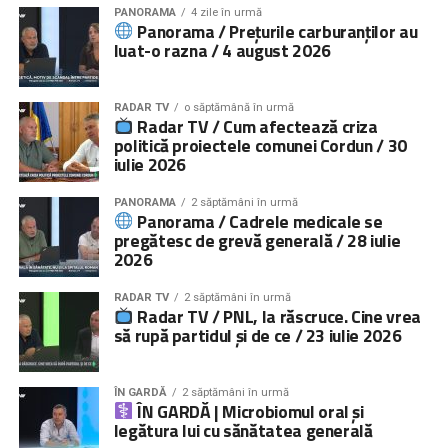
PANORAMA
4 zile în urmă
Panorama / Prețurile carburanților au
luat-o razna / 4 august 2026
RADAR TV
o săptămână în urmă
Radar TV / Cum afectează criza
politică proiectele comunei Cordun / 30
iulie 2026
PANORAMA
2 săptămâni în urmă
Panorama / Cadrele medicale se
pregătesc de grevă generală / 28 iulie
2026
RADAR TV
2 săptămâni în urmă
Radar TV / PNL, la răscruce. Cine vrea
să rupă partidul și de ce / 23 iulie 2026
ÎN GARDĂ
2 săptămâni în urmă
ÎN GARDĂ | Microbiomul oral și
legătura lui cu sănătatea generală