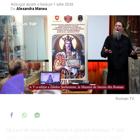
Adăugat
acum o lună
pe
1 iulie 2026
De
Alexandra Manea
Roman TV
Muzeul de Istorie din Roman a găzduit miercuri, 1 iulie
2026, simpozionul cu tema „Ștefan cel Mare și Târgul