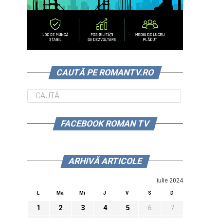
CAUTĂ PE ROMANTV.RO
FACEBOOK ROMAN TV
ARHIVĂ ARTICOLE
iulie 2024
L
Ma
Mi
J
V
S
D
1
2
3
4
5
6
7