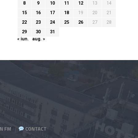
8
9
10
11
12
13
14
15
16
17
18
19
20
21
22
23
24
25
26
27
28
29
30
31
« iun.
aug. »
N FM
CONTACT