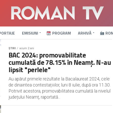
PORTAJE
EMISIUNI
PROGRAM
ARHIVĂ
ROM
ȘTIRI
acum 2 ani
BAC 2024: promovabilitate
cumulată de 78.15% în Neamț. N-au
lipsit "perlele"
Au apărut primele rezultate la Bacalaureat 2024, cele
de dinaintea contestațiiilor, luni 8 iulie, după ora 11.30.
Potrivit acestora, promovabilitatea cumulată la nivelul
județului Neamț, raportată...