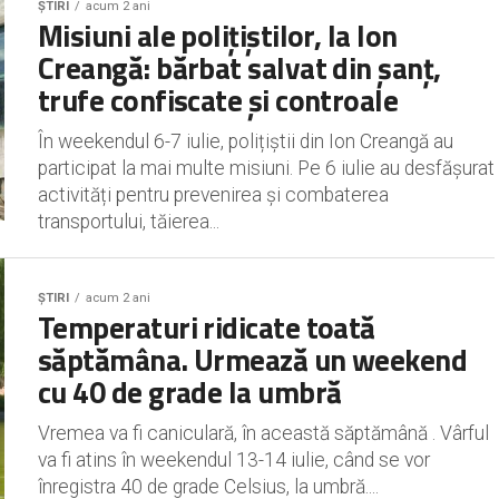
ȘTIRI
acum 2 ani
Misiuni ale polițiștilor, la Ion
Creangă: bărbat salvat din șanț,
trufe confiscate și controale
În weekendul 6-7 iulie, polițiștii din Ion Creangă au
participat la mai multe misiuni. Pe 6 iulie au desfășurat
activități pentru prevenirea și combaterea
transportului, tăierea...
ȘTIRI
acum 2 ani
Temperaturi ridicate toată
săptămâna. Urmează un weekend
cu 40 de grade la umbră
Vremea va fi caniculară, în această săptămână . Vârful
va fi atins în weekendul 13-14 iulie, când se vor
înregistra 40 de grade Celsius, la umbră....