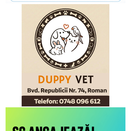
În acest context, Organizația Salvați Copiii România
lansează activitățile din cadrul ediției 2026 a proiectului
„Sună-i zilnic! Conexiune dincolo de granițe”, finanțat de
Departamentul pentru Românii de Pretutindeni și adresat
părinților români care muncesc în străinătate. Proiectul
face parte din campania națională multianuală cu același
nume, care reunește, sub același concept, o serie de
inițiative menite să sprijine copiii rămași în țară și familiile
acestora. Pe lângă activitățile dedicate părinților din
diaspora, campania include acțiuni adresate persoanelor în
grija cărora rămân copiii, membrilor comunității și
specialiștilor din domeniile asistenței sociale și educației,
cu scopul de a susține bunăstarea emoțională a copiilor și
menținerea relației acestora cu părinții plecați la muncă în
străinătate. Campania se bucură de susținerea Autorității
Naționale pentru Protecția Drepturilor Copilului și Adopție,
a Poliției de Frontieră Române și Aeroporturilor Craiova,
Cluj-Napoca, Iași, Suceava.