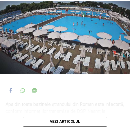
interior.
Cele două persoane au fost evaluate și asistate medical
de echipajul SMURD. Ulterior, femeia a fost transportată la
spital pentru investigații și tratament de specialitate.
Pompierii au asigurat totodată măsurile specifice de
prevenire și stingere a incendiilor la locul accidentului.
Din fericire, incidentul nu s-a soldat cu victime decedate.
Apa din toate bazinele ștrandului din Roman este infectată,
conform informațiilor transmise de DSP Neamț la
solicitarea redacției Roman TV, cu
Pseudomonas
VEZI ARTICOLUL
aeruginosa
.