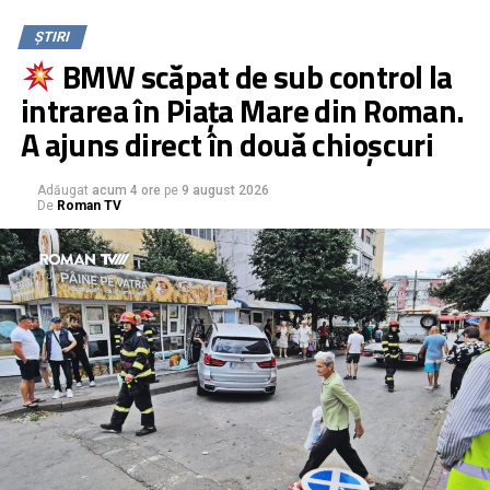
ȘTIRI
BMW scăpat de sub control la
intrarea în Piața Mare din Roman.
A ajuns direct în două chioșcuri
Adăugat
acum 4 ore
pe
9 august 2026
De
Roman TV