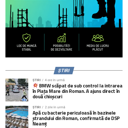
ȘTIRI
ȘTIRI
4 ore în urmă
BMW scăpat de sub control la intrarea
Scopul proiectului este creşterea gradului de
în Piața Mare din Roman. A ajuns direct în
conştientizare a părinţilor români care muncesc în alte
două chioșcuri
state cu privire la nevoile copiilor rămaşi acasă,
necesitatea menţinerii comunicării cu aceştia şi cu
ȘTIRI
2 zile în urmă
Apă cu bacterie periculoasă în bazinele
persoanele în grija cărora au rămas şi a legăturii cu
ștrandului din Roman, confirmată de DSP
comunitatea de proveniență.
Neamț