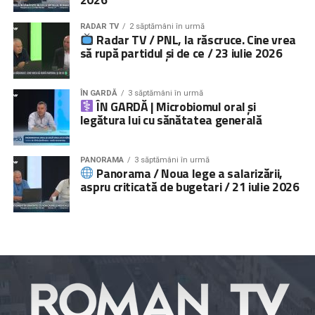
Peste
000 de persoane
, părinți, copii și specialiști, au
RADAR TV
2 săptămâni în urmă
fost informate cu privire la impactul negativ pe care
Radar TV / PNL, la răscruce. Cine vrea
plecarea părinților îl are asupra copiilor rămași acasă şi la
să rupă partidul și de ce / 23 iulie 2026
obligațiile ce le revin părinților la părăsirea țării prin
activități directe, iar peste
5.000.000 de persoane
prin
ÎN GARDĂ
3 săptămâni în urmă
campanii media și online.
ÎN GARDĂ | Microbiomul oral și
legătura lui cu sănătatea generală
Serviciile de consiliere psihologică și juridică pot fi
accesate prin linia telefonică
021.224.24.52
și prin
platforma
www.copiisinguriacasa.ro
.
PANORAMA
3 săptămâni în urmă
Panorama / Noua lege a salarizării,
aspru criticată de bugetari / 21 iulie 2026
Comunicat „
Salvați Copiii
” România