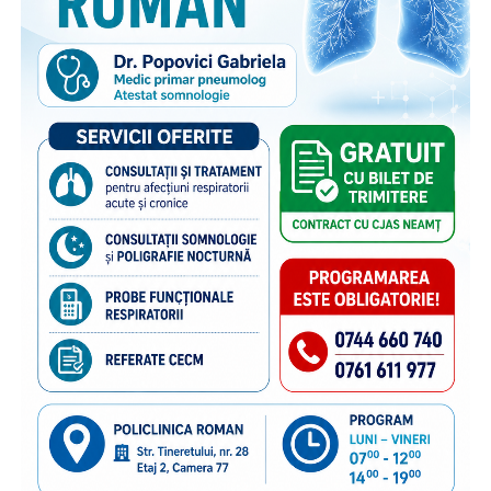
când este vorba despre dificultățile pe care copiii le
întâmpină la școală. Întrebați cât de des reușesc să
vorbească cu părinții despre lucrurile care îi supără sau îi
bucură în mediul școlar, 39% dintre copii au răspuns că fac
acest lucru zilnic, 27% de câteva ori pe săptămână, 12% o
dată pe săptămână, 17% mai rar, iar 4% preferă să discute
despre aceste aspecte cu altcineva.
„Cu toate că înțeleg rațional motivele care i-au determinat
pe părinți să plece în străinătate, pentru a le putea asigura
un trai decent, copiii rămași cel mai adesea în grija rudelor
din țară resimt absența părinților zi de zi, mai ales atunci
când au probleme, simt nevoia să fie sfătuiți sau să fie
sprijiniți emoțional. De aceea comunicarea cu părinții este
esențială, chiar și de la distanță, pentru că ea îi dă
copilului sentimentul de siguranță de care are atâta
nevoie”,
explică
Gabriela Alexandrescu, Președinte
Executiv Salvați Copiii România.