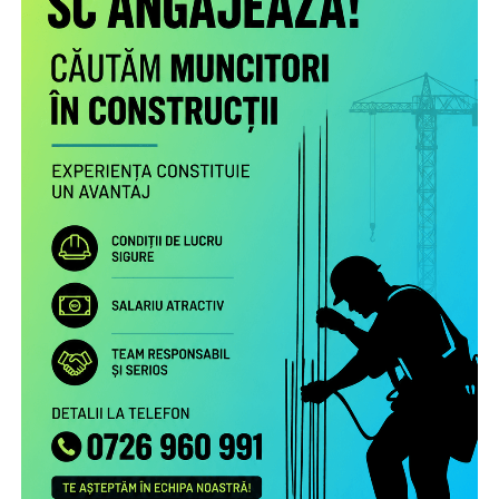
“Poliția de Frontieră Română este alături de Organizația
Salvați Copiii în acest demers de informare și prevenire,
deoarece știm că, dincolo de frontiere, există și povești de
familie care au nevoie de sprijin. În anii de colaborare am
susținut împreună transmiterea unor mesaje importante
către părinții care pleacă la muncă în străinătate,
încurajându-i să păstreze o legătură permanentă cu copiii
rămași acasă și să acorde atenție nevoilor lor emoționale.
Vom continua acest parteneriat, convinși că informarea și
cooperarea dintre instituții și organizațiile cu experiență
pot contribui la protejarea interesului superior al copilului
și la sprijinirea familiilor aflate în această situație”
, a
declarat
inspectorul general al Poliției de Frontieră
Române, chestor principal de poliție Cornel Laurian
Stoica.