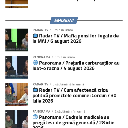
părinţilor la puncte de trecere a frontierei, prin caravane
organizate în mediul rural și urban mic.
EMISIUNI
RADAR TV
3 zile în urmă
Context
Radar TV / Mafia pensiilor ilegale de
la MAI / 6 august 2026
Amploarea fenomenului copiilor cu părinții plecați la muncă
în străinătate a făcut necesară dezvoltarea unei rețele de
PANORAMA
5 zile în urmă
servicii specializate destinate acestor copii. Organizația
Panorama / Prețurile carburanților au
luat-o razna / 4 august 2026
Salvați Copiii a creat astfel de servicii, adresate atât
copiilor, cât și părinților lor și persoanelor în grija cărora au
rămas copiii, începând cu anul 2010.
RADAR TV
o săptămână în urmă
Radar TV / Cum afectează criza
Peste 18.000 de copii şi 12.000 de adulți
, persoane în
politică proiectele comunei Cordun / 30
iulie 2026
grija cărora au rămas sau părinți, au beneficiat până acum
de servicii de intervenție directă (consiliere psihologică şi
PANORAMA
2 săptămâni în urmă
socială, activități de suport școlar şi activități de
Panorama / Cadrele medicale se
socializare pentru copii; educație parentală, consiliere
pregătesc de grevă generală / 28 iulie
2026
socială şi îndrumare juridică pentru adulți).