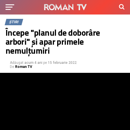
ȘTIRI
Începe "planul de doborâre
arbori" și apar primele
nemulțumiri
Adăugat
acum 4 ani
pe
15 februarie 2022
De
Roman TV