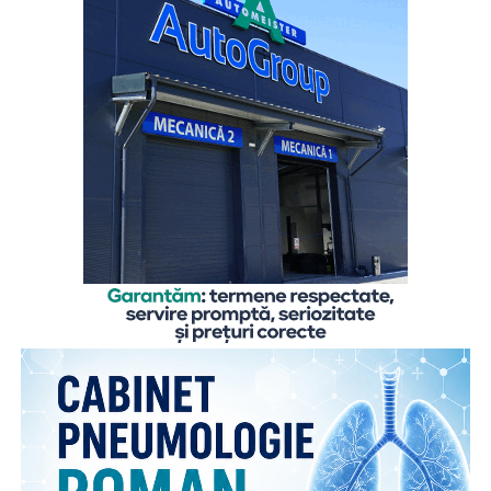
aparentă detașare, indiferență față de activitățile în care
se implică de obicei. Cei doi frați vin în fiecare zi la centrul
Salvați Copiii, unde beneficiază de o masă caldă zilnic,
rechizite, activități de consiliere pentru a gestiona absența
părinților, activități educative pentru a-și dezvolta
abilitățile școlare și activități recreative pentru a se relaxa
și a socializa cu alți copii. Participarea la activitățile
organizate în centrul de zi le oferă un mediu stabil și
familiar în care pot progresa, în ciuda absenței părinților.
De asemenea, centrul menține legătura cu părinții și
încurajează comunicarea regulată cu copilul. Totuși,
absența părinților rămâne un factor de risc major, fiind
necesară menținerea intervenției pe termen lung.
Dincolo de experiențele individuale, sondajul evidențiază
și modul în care copiii reușesc să mențină dialogul cu
părinții plecați la muncă în străinătate cu privire la
experiențele și dificultățile care țin de mediul educațional.
Comunicarea cu părinții rămâne esențială, inclusiv atunci