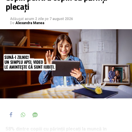
plecați
Adăugat
acum 2 zile
pe
7 august 2026
De
Alexandra Manea
58% dintre copiii cu părinții plecați la muncă în