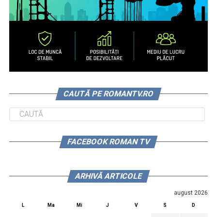
CAUTĂ PE ROMANTV.RO
FACEBOOK ROMAN TV
ARHIVĂ ARTICOLE
august 2026
L
Ma
Mi
J
V
S
D