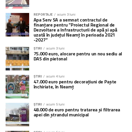
REPORTAJE
acum 3 luni
Apa Serv SA a semnat contractul de
finanțare pentru ”Proiectul Regional de
Dezvoltare a Infrastructurii de apă şi apă
uzată în judeţul Neamț în perioada 2021
-2027”
ȘTIRI
acum 3 luni
75.000 euro, alocare pentru un nou sediu al
DAS din pietonal
ȘTIRI
acum 4 luni
47.000 euro pentru decorațiuni de Paște
închiriate, în Neamț
ȘTIRI
acum 5 luni
48.000 de euro pentru tratarea și filtrarea
apei din ștrandul municipal