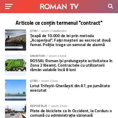
Articole ce conțin termenul "contract"
ȘTIRI
acum 2 săptămâni
Țeapă de 10.000 de lei prin metoda
„Acoperișul”. Falși meșteri au escrocat două
femei. Poliția trage un semnal de alarmă
ANUNTURI
acum o lună
ROSSAL Roman își prelungește activitatea în
Zona 2 Neamț. Contractele cu utilizatorii
rămân valabile încă 8 luni
ȘTIRI
acum 2 luni
Lotul Trifești-Gherăești din A7, pe jumătate
executat
REPORTAJE
acum 2 luni
Piste de biciclete ca în Occident, la Cordun: o
comună cu administrație vizionară