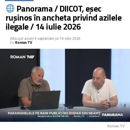
Panorama / DIICOT, eșec
rușinos în ancheta privind azilele
ilegale / 14 iulie 2026
Adăugat
acum 4 săptămâni
pe
14 iulie 2026
De
Roman TV
Roman TV