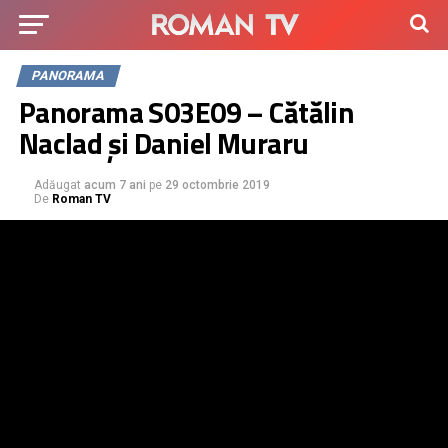
PANORAMA
Panorama S03E09 – Cătălin
Naclad și Daniel Muraru
Adăugat
acum 7 ani
pe
29 octombrie 2019
De
Roman TV