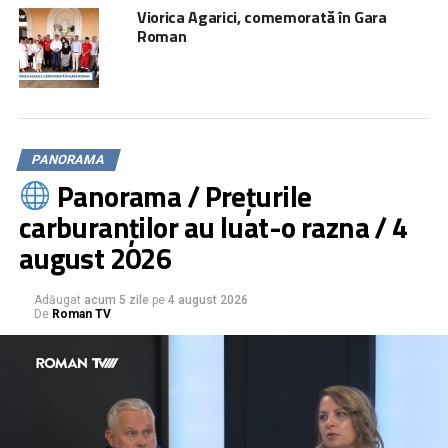
Viorica Agarici, comemorată în Gara
Roman
PANORAMA
Panorama / Prețurile
carburanților au luat-o razna / 4
august 2026
Adăugat
acum 5 zile
pe
4 august 2026
De
Roman TV