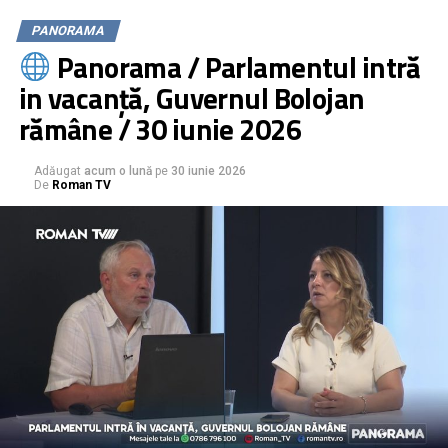
Au fost afișate rezultatele la BAC 2026. Informații pe
PANORAMA
bacalaureat.edu.ro
Panorama / Parlamentul intră
in vacanță, Guvernul Bolojan
rămâne / 30 iunie 2026
Adăugat
acum o lună
pe
30 iunie 2026
De
Roman TV