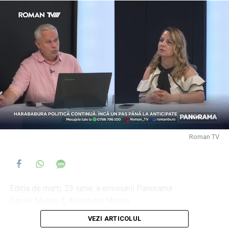
Roman TV
Ediția de marți, 23 iunie, a emisiunii Panorama
Daniel Muraru & Alexandra Manea
VEZI ARTICOLUL
PSD, nevoit să-și asume guvernarea