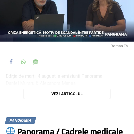
Roman TV
Ediția de marți, 4 august, a emisiunii Panorama
Daniel Muraru & Alexandra Manea
VEZI ARTICOLUL
Criza energetică, motiv de scandal între partide
Prețurile carburanților au luat-o razna
Primar nemțean trimis în judecată pentru luare de mită
PANORAMA
Panorama / Cadrele medicale