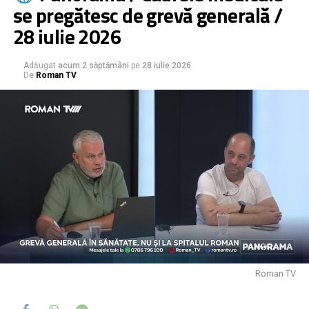
se pregătesc de grevă generală /
28 iulie 2026
Adăugat
acum 2 săptămâni
pe
28 iulie 2026
De
Roman TV
Roman TV