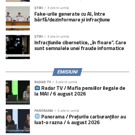
ȘTIRI
3 zile în urmă
Fake-urile generate cu AI, între
bârfă/dezinformare și infracțiune
ȘTIRI
3 zile în urmă
Infracțiunile cibernetice, „în floare”. Care
sunt semnalele unei fraude informatice
EMISIUNI
RADAR TV
3 zile în urmă
Radar TV / Mafia pensiilor ilegale de
la MAI / 6 august 2026
PANORAMA
5 zile în urmă
Panorama / Prețurile carburanților au
luat-o razna / 4 august 2026