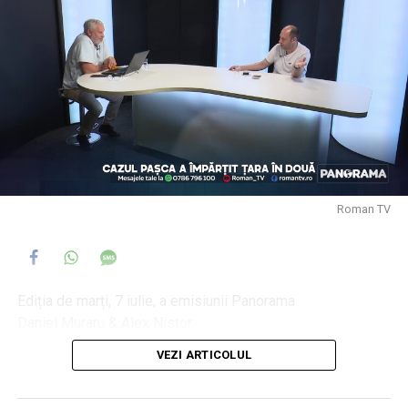
Roman TV
Ediția de marți, 7 iulie, a emisiunii Panorama
Daniel Muraru & Alex Nistor
VEZI ARTICOLUL
DIICOT, suspectat că face jocurile echipei Dan-PSD
Cazul Pașca a împărțit țara in două
Debandada gestionează România