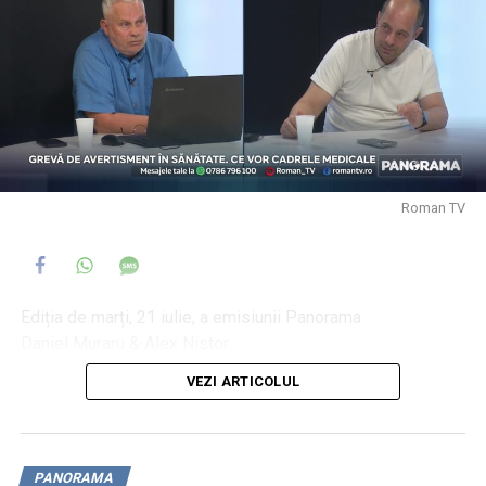
Roman TV
Ediția de marți, 21 iulie, a emisiunii Panorama
Daniel Muraru & Alex Nistor
VEZI ARTICOLUL
Grevă de avertisment în Sănătate. Ce vor cadrele
medicale
Noua lege a salarizării, aspru criticată de bugetari
Încă un pas spre oficializarea aripii PNL pro PSD
PANORAMA