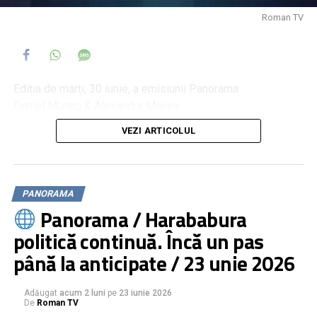
Roman TV
Ediția de marți, 30 iunie, a emisiunii Panorama
Daniel Muraru & Alexandra Manea
VEZI ARTICOLUL
Circul politic continuă. Cu premierul Bolojan pana la
toamnă
Parlamentul intră in vacanță, Guvernul Bolojan rămâne
Se anunță o vară fierbinte. Petreceri pe bani publici
PANORAMA
Milioane de lei pentru sindrofiile organizate de primării
Panorama / Harababura
politică continuă. Încă un pas
până la anticipate / 23 unie 2026
Adăugat
acum 2 luni
pe
23 iunie 2026
De
Roman TV