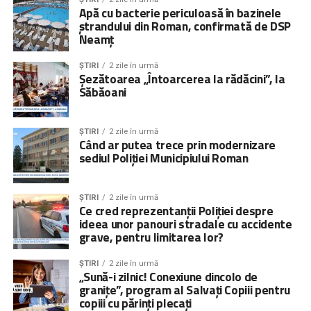
Apă cu bacterie periculoasă în bazinele
ștrandului din Roman, confirmată de DSP
Neamț
ȘTIRI
2 zile în urmă
Șezătoarea „Întoarcerea la rădăcini”, la
Săbăoani
ȘTIRI
2 zile în urmă
Când ar putea trece prin modernizare
sediul Poliției Municipiului Roman
ȘTIRI
2 zile în urmă
Ce cred reprezentanții Poliției despre
ideea unor panouri stradale cu accidente
grave, pentru limitarea lor?
ȘTIRI
2 zile în urmă
„Sună-i zilnic! Conexiune dincolo de
granițe”, program al Salvați Copiii pentru
copiii cu părinți plecați