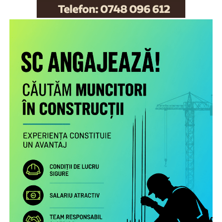
Scopul proiectului este creşterea gradului de
conştientizare a părinţilor români care muncesc în alte
state cu privire la nevoile copiilor rămaşi acasă,
necesitatea menţinerii comunicării cu aceştia şi cu
persoanele în grija cărora au rămas şi a legăturii cu
comunitatea de proveniență.
Proiectul include următoarele activități:
Studiu la nivel european privind patternurile de relaționare,