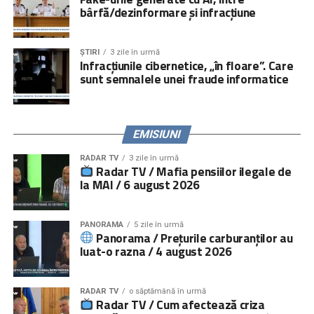
bârfă/dezinformare și infracțiune
campanii media și online.
Serviciile de consiliere psihologică și juridică pot fi
ȘTIRI
3 zile în urmă
accesate prin linia telefonică
021.224.24.52
și prin
Infracțiunile cibernetice, „în floare”. Care
platforma
www.copiisinguriacasa.ro
.
sunt semnalele unei fraude informatice
Comunicat „
Salvați Copiii
” România
EMISIUNI
RADAR TV
3 zile în urmă
Radar TV / Mafia pensiilor ilegale de
la MAI / 6 august 2026
PANORAMA
5 zile în urmă
Panorama / Prețurile carburanților au
luat-o razna / 4 august 2026
RADAR TV
o săptămână în urmă
Radar TV / Cum afectează criza