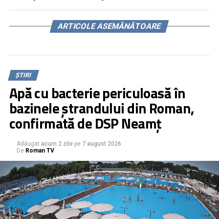
ARTICOLE ASEMĂNĂTOARE
ȘTIRI
Apă cu bacterie periculoasă în
bazinele ștrandului din Roman,
confirmată de DSP Neamț
Adăugat
acum 2 zile
pe
7 august 2026
De
Roman TV