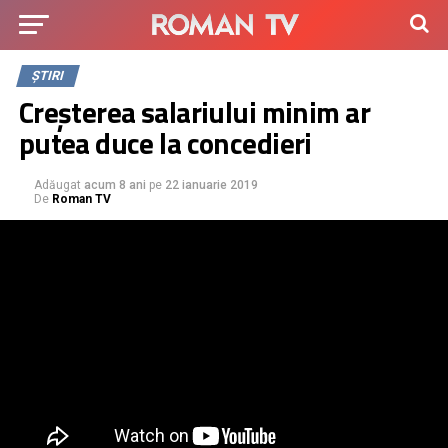
ȘTIRI
Creșterea salariului minim ar
putea duce la concedieri
Adăugat
acum 8 ani
pe
22 ianuarie 2019
De
Roman TV