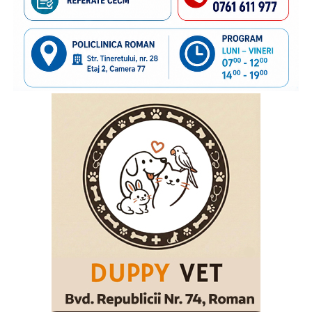
familie care au nevoie de sprijin. În anii de colaborare am
susținut împreună transmiterea unor mesaje importante
către părinții care pleacă la muncă în străinătate,
încurajându-i să păstreze o legătură permanentă cu copiii
rămași acasă și să acorde atenție nevoilor lor emoționale.
Vom continua acest parteneriat, convinși că informarea și
cooperarea dintre instituții și organizațiile cu experiență
pot contribui la protejarea interesului superior al copilului
și la sprijinirea familiilor aflate în această situație”
, a
declarat
inspectorul general al Poliției de Frontieră
Române, chestor principal de poliție Cornel Laurian
Stoica.