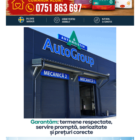
dată pe săptămână, 17% mai rar, iar 4% preferă să discute
despre aceste aspecte cu altcineva.
„Cu toate că înțeleg rațional motivele care i-au determinat
pe părinți să plece în străinătate, pentru a le putea asigura
un trai decent, copiii rămași cel mai adesea în grija rudelor
din țară resimt absența părinților zi de zi, mai ales atunci
când au probleme, simt nevoia să fie sfătuiți sau să fie
sprijiniți emoțional. De aceea comunicarea cu părinții este
esențială, chiar și de la distanță, pentru că ea îi dă
copilului sentimentul de siguranță de care are atâta
nevoie”,
explică
Gabriela Alexandrescu, Președinte
Executiv Salvați Copiii România.
În acest context, Organizația Salvați Copiii România
lansează activitățile din cadrul ediției 2026 a proiectului
„Sună-i zilnic! Conexiune dincolo de granițe”, finanțat de
Departamentul pentru Românii de Pretutindeni și adresat
părinților români care muncesc în străinătate. Proiectul