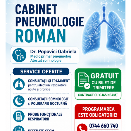
face parte din campania națională multianuală cu același
nume, care reunește, sub același concept, o serie de
inițiative menite să sprijine copiii rămași în țară și familiile
acestora. Pe lângă activitățile dedicate părinților din
diaspora, campania include acțiuni adresate persoanelor în
grija cărora rămân copiii, membrilor comunității și
specialiștilor din domeniile asistenței sociale și educației,
cu scopul de a susține bunăstarea emoțională a copiilor și
menținerea relației acestora cu părinții plecați la muncă în
străinătate. Campania se bucură de susținerea Autorității
Naționale pentru Protecția Drepturilor Copilului și Adopție,
a Poliției de Frontieră Române și Aeroporturilor Craiova,
Cluj-Napoca, Iași, Suceava.
“Poliția de Frontieră Română este alături de Organizația
Salvați Copiii în acest demers de informare și prevenire,
deoarece știm că, dincolo de frontiere, există și povești de