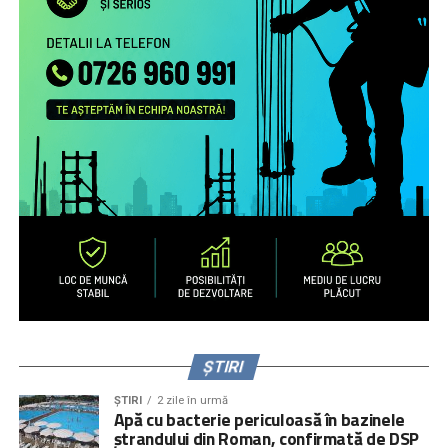
practicile de exercitare a rolului parental la distanță și
nevoile de sprijin ale familiilor transnaționale, în special ale
părinților români aflați la muncă în străinătate.
Campanie de informare și conștientizare cu privire la
nevoile copiilor rămaşi acasă, necesitatea menţinerii
comunicării cu aceştia şi cu persoanele în grija cărora au
rămas copiii şi a legăturii cu comunitatea de proveniență
(online, media) pentru peste 1.000.000 de români care
muncesc/trăiesc în alte state.
Servicii de informare şi consiliere pe teme psiho-
emoţionale şi juridice pentru 2.700 de părinţi români care
muncesc în alte state – prin intermediul secțiunii
interactive a site-ului
www.copiisinguriacasa.ro
, liniei
telefonice dedicate, activităţi de informare și consiliere a
părinţilor la puncte de trecere a frontierei, prin caravane
organizate în mediul rural și urban mic.
ȘTIRI
ȘTIRI
2 zile în urmă
Apă cu bacterie periculoasă în bazinele
ștrandului din Roman, confirmată de DSP
Context