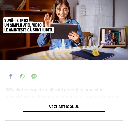
58% dintre copiii cu părinții plecați la muncă în
străinătate își doresc ca aceștia să revină în România
și 44% dintre ei spun că, atunci când se confruntă cu o
VEZI ARTICOLUL
problemă serioasă, primul ajutor îl caută tot la părinți,
chiar și de la distanță. În același timp, 35% afirmă că au
fost tratați diferit la școală din cauza plecării