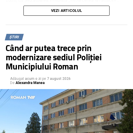
2026, cu Șezătoarea intitulată „Întoarcerea la rădăcini”,
dedicată săbăonenilor veniți din diaspora, pentru a se
VEZI ARTICOLUL
reuni cu familia și cu prietenii rămași în comunitate.
Meșteșugurile de odinioară au fost expuse în ateliere
pregătite pentru cei care au trecut pragul șezătorii.
ȘTIRI
Când ar putea trece prin
modernizare sediul Poliției
Municipiului Roman
Adăugat
acum o zi
pe
7 august 2026
De
Alexandra Manea