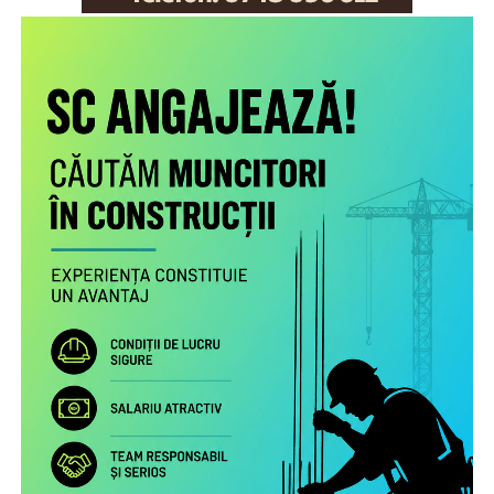
Scopul proiectului este creşterea gradului de
conştientizare a părinţilor români care muncesc în alte
state cu privire la nevoile copiilor rămaşi acasă,
necesitatea menţinerii comunicării cu aceştia şi cu
persoanele în grija cărora au rămas şi a legăturii cu
comunitatea de proveniență.
Proiectul include următoarele activități:
Studiu la nivel european privind patternurile de relaționare,
practicile de exercitare a rolului parental la distanță și