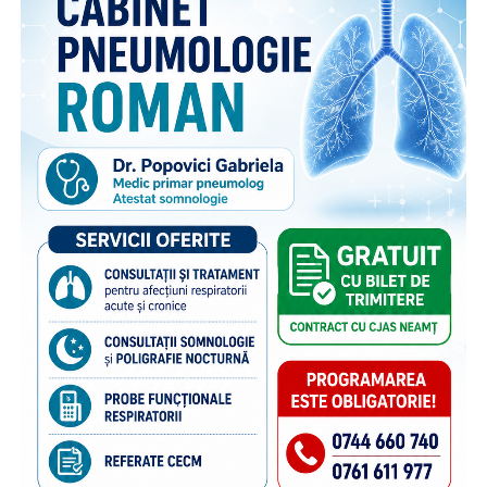
nume, care reunește, sub același concept, o serie de
inițiative menite să sprijine copiii rămași în țară și familiile
acestora. Pe lângă activitățile dedicate părinților din
diaspora, campania include acțiuni adresate persoanelor în
grija cărora rămân copiii, membrilor comunității și
specialiștilor din domeniile asistenței sociale și educației,
cu scopul de a susține bunăstarea emoțională a copiilor și
menținerea relației acestora cu părinții plecați la muncă în
străinătate. Campania se bucură de susținerea Autorității
Naționale pentru Protecția Drepturilor Copilului și Adopție,
a Poliției de Frontieră Române și Aeroporturilor Craiova,
Cluj-Napoca, Iași, Suceava.
“Poliția de Frontieră Română este alături de Organizația
Salvați Copiii în acest demers de informare și prevenire,
deoarece știm că, dincolo de frontiere, există și povești de
familie care au nevoie de sprijin. În anii de colaborare am