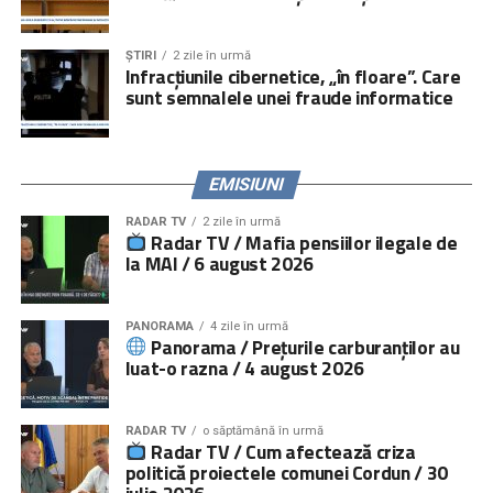
Serviciile de consiliere psihologică și juridică pot fi
ȘTIRI
2 zile în urmă
accesate prin linia telefonică
021.224.24.52
și prin
Infracțiunile cibernetice, „în floare”. Care
platforma
www.copiisinguriacasa.ro
.
sunt semnalele unei fraude informatice
Comunicat „
Salvați Copiii
” România
EMISIUNI
RADAR TV
2 zile în urmă
Radar TV / Mafia pensiilor ilegale de
la MAI / 6 august 2026
PANORAMA
4 zile în urmă
Panorama / Prețurile carburanților au
luat-o razna / 4 august 2026
RADAR TV
o săptămână în urmă
Radar TV / Cum afectează criza
politică proiectele comunei Cordun / 30