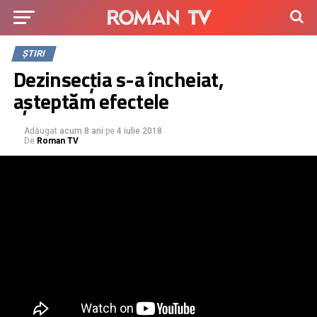
ȘTIRI
Dezinsecția s-a încheiat,
așteptăm efectele
Adăugat
acum 8 ani
pe
4 iulie 2018
De
Roman TV