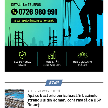
nevoile de sprijin ale familiilor transnaționale, în special ale
părinților români aflați la muncă în străinătate.
Campanie de informare și conștientizare cu privire la
nevoile copiilor rămaşi acasă, necesitatea menţinerii
comunicării cu aceştia şi cu persoanele în grija cărora au
rămas copiii şi a legăturii cu comunitatea de proveniență
(online, media) pentru peste 1.000.000 de români care
muncesc/trăiesc în alte state.
Servicii de informare şi consiliere pe teme psiho-
emoţionale şi juridice pentru 2.700 de părinţi români care
muncesc în alte state – prin intermediul secțiunii
interactive a site-ului
www.copiisinguriacasa.ro
, liniei
telefonice dedicate, activităţi de informare și consiliere a
părinţilor la puncte de trecere a frontierei, prin caravane
organizate în mediul rural și urban mic.
ȘTIRI
ȘTIRI
24 de ore în urmă
Apă cu bacterie periculoasă în bazinele
ștrandului din Roman, confirmată de DSP
Context
Neamț