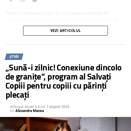
Pentru limitarea riscului de a produce accidente de
circulație grave, pe tronsoane de drum cu risc ridicat de
evenimente rutiere, Roman TV a propus montarea unor
VEZI ARTICOLUL
panouri stradale cu mesaje impactante și cu imagini reale
de la accidente grave petrecute pe acele segmente de
drum. Despre această inițiativă, reprezentanții Poliției
Municipiului Roman spun că este una bună, dar nu simplu
ȘTIRI
de implementat.
„Sună-i zilnic! Conexiune dincolo
de granițe”, program al Salvați
Copiii pentru copiii cu părinți
plecați
Adăugat
acum o zi
pe
7 august 2026
De
Alexandra Manea