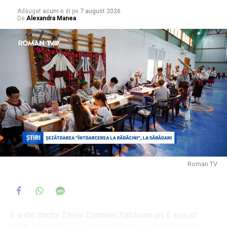
Direcției de Sănătate Publică Neamț
.
Adăugat
acum o zi
pe
7 august 2026
De
Alexandra Manea
Într-un anunț pe pagina oficială, Primăria Municipiului
Roman a precizat că se închid bazinele, însă a invocat
drept motive „condițiile meteorologice nefavorabile
prognozate pentru acest sfârșit de săptămână”, „efectele
fenomenelor meteorologice înregistrate în cursul zilei de
ieri, inclusiv furtuna de nisip” și „depășiri ale unor indicatori
privind calitatea apei”, fără a face referire la bacteria
depistată în urma analizelor.
Roman TV
S-a dat startul Zilelor Comunei Săbăoani joi, 6 august