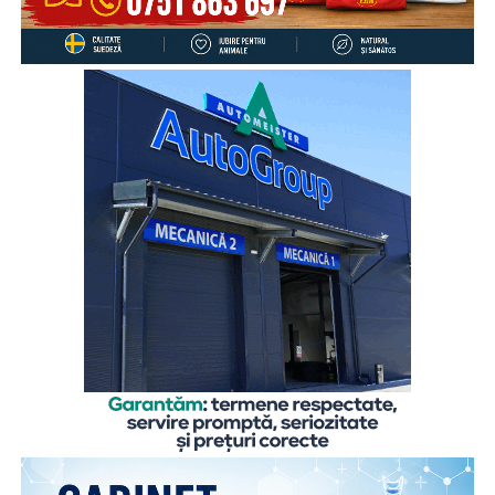
despre aceste aspecte cu altcineva.
„Cu toate că înțeleg rațional motivele care i-au determinat
pe părinți să plece în străinătate, pentru a le putea asigura
un trai decent, copiii rămași cel mai adesea în grija rudelor
din țară resimt absența părinților zi de zi, mai ales atunci
când au probleme, simt nevoia să fie sfătuiți sau să fie
sprijiniți emoțional. De aceea comunicarea cu părinții este
esențială, chiar și de la distanță, pentru că ea îi dă
copilului sentimentul de siguranță de care are atâta
nevoie”,
explică
Gabriela Alexandrescu, Președinte
Executiv Salvați Copiii România.
În acest context, Organizația Salvați Copiii România
lansează activitățile din cadrul ediției 2026 a proiectului
„Sună-i zilnic! Conexiune dincolo de granițe”, finanțat de
Departamentul pentru Românii de Pretutindeni și adresat
părinților români care muncesc în străinătate. Proiectul
face parte din campania națională multianuală cu același