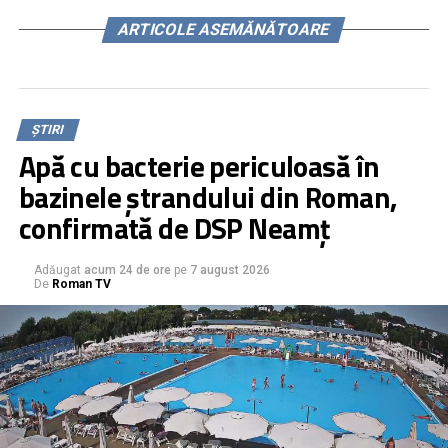
ARTICOLE ASEMĂNĂTOARE
ȘTIRI
Apă cu bacterie periculoasă în
bazinele ștrandului din Roman,
confirmată de DSP Neamț
Adăugat
acum 24 de ore
pe
7 august 2026
De
Roman TV