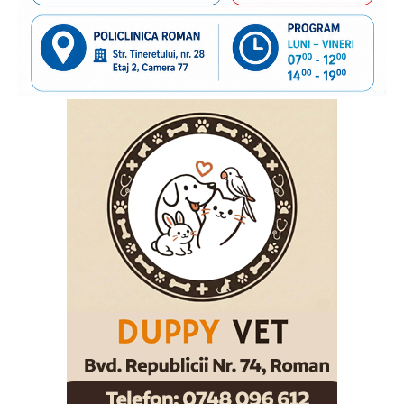
susținut împreună transmiterea unor mesaje importante
către părinții care pleacă la muncă în străinătate,
încurajându-i să păstreze o legătură permanentă cu copiii
rămași acasă și să acorde atenție nevoilor lor emoționale.
Vom continua acest parteneriat, convinși că informarea și
cooperarea dintre instituții și organizațiile cu experiență
pot contribui la protejarea interesului superior al copilului
și la sprijinirea familiilor aflate în această situație”
, a
declarat
inspectorul general al Poliției de Frontieră
Române, chestor principal de poliție Cornel Laurian
Stoica.