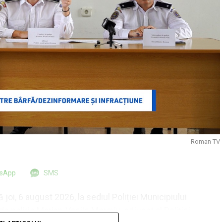
Roman TV
tsApp
SMS
joi, 6 august 2026, la sediul Poliției Municipiului
e poliție Marian-Vasile Morariu, adjunct al Poliției