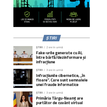
ȘTIRI
ȘTIRI
2 ore în urmă
Fake-urile generate cu AI,
între bârfă/dezinformare și
infracțiune
ȘTIRI
3 ore în urmă
Infracțiunile cibernetice, „în
floare”. Care sunt semnalele
unei fraude informatice
ȘTIRI
3 ore în urmă
Primăria Târgu-Neamț are
purtător de cuvânt virtual