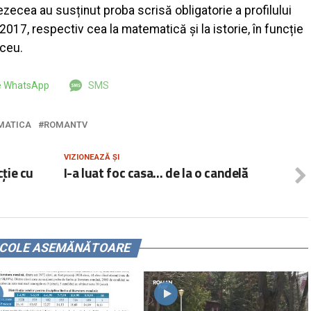
ezecea au susținut proba scrisă obligatorie a profilului
017, respectiv cea la matematică și la istorie, în funcție
iceu.
pe WhatsApp
SMS
MATICA
ROMANTV
VIZIONEAZĂ ȘI
cție cu
I-a luat foc casa… de la o candelă
ICOLE ASEMĂNĂTOARE