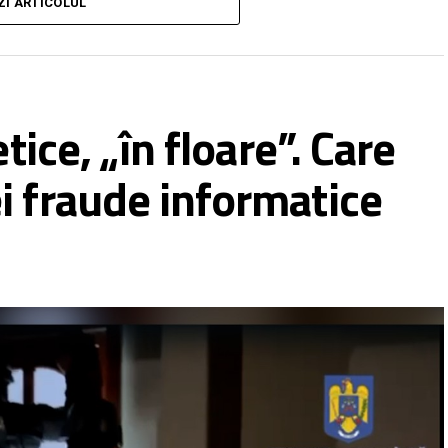
alerică-Nelu Ursachi din cadrul Biroului Rutier
ZI ARTICOLUL
ălin Chelaru din cadrul Biroului de Investigații
Roman TV a solicitat reprezentanților prezenți la
petență sunt cazuri de reclamații privind fake-urile
 sau chiar siguranța unor persoane.
tice, „în floare”. Care
ce în ce mai greu de detectat. Internauții, deci,
i fraude informatice
ropage, la rândul lor, informații false în mediul
 ale manipulărilor sau – mai rău – ale unor persoane
tsApp
SMS