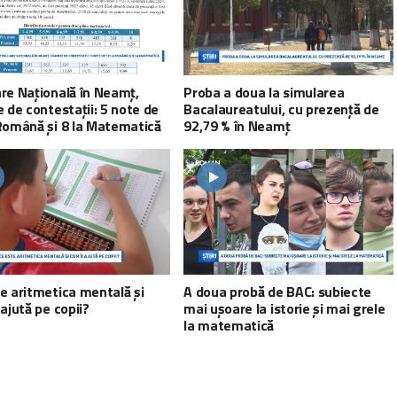
re Națională în Neamț,
Proba a doua la simularea
e de contestații: 5 note de
Bacalaureatului, cu prezență de
Română și 8 la Matematică
92,79 % în Neamț
e aritmetica mentală și
A doua probă de BAC: subiecte
 ajută pe copii?
mai ușoare la istorie și mai grele
la matematică