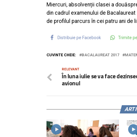
Miercuri, absolvenții clasei a douăspr
din cadrul examenului de Bacalaureat 2
de profilul parcurs în cei patru ani de l
Distribuie pe Facebook
Trimite 
CUVINTE CHEIE:
BACALAUREAT 2017
MATE
RELEVANT
În luna iulie se va face dezinse
avionul
ART