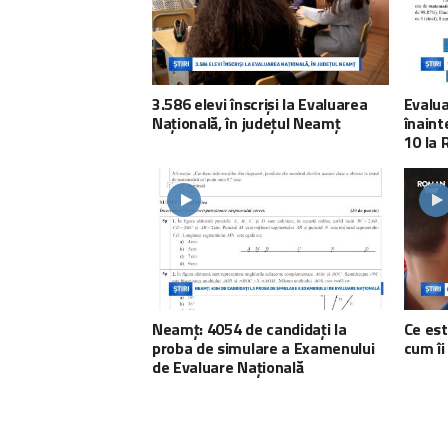
3.586 elevi înscriși la Evaluarea
Evalua
Națională, în județul Neamț
înaint
10 la 
Neamț: 4054 de candidați la
Ce est
proba de simulare a Examenului
cum îi
de Evaluare Națională