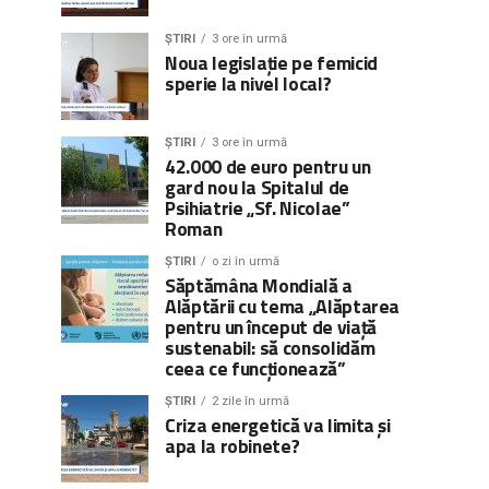
ȘTIRI
3 ore în urmă
Noua legislație pe femicid
sperie la nivel local?
ȘTIRI
3 ore în urmă
42.000 de euro pentru un
gard nou la Spitalul de
Psihiatrie „Sf. Nicolae”
Roman
ȘTIRI
o zi în urmă
Săptămâna Mondială a
Alăptării cu tema „Alăptarea
pentru un început de viață
sustenabil: să consolidăm
ceea ce funcționează”
ȘTIRI
2 zile în urmă
Criza energetică va limita și
apa la robinete?