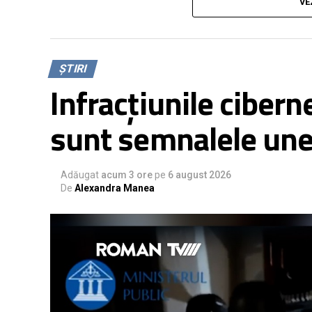
Municipiului Roman, subcomisar de poliție V
VE
Roman și subinspector de poliție Nicolae Căt
Criminale Roman. Printre altele, reporterul 
conferință să detalieze dacă în zona de com
ȘTIRI
generate cu AI care pot afecta integritatea
Infracțiunile ciberne
Aceste falsuri, denumite deepfake, sunt din 
sunt semnalele une
trebuie să învețe să le recunoască și să nu p
online. În caz contrar, se pot trezi victime
puse pe fapte rele.
Adăugat
acum 3 ore
pe
6 august 2026
De
Alexandra Manea
Distribuie pe Facebook
Trimite pe Wha