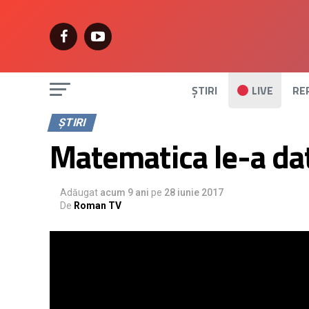
ȘTIRI
LIVE
RE
ȘTIRI
Matematica le-a dat
Adăugat
acum 9 ani
pe
28 iunie 2017
De
Roman TV