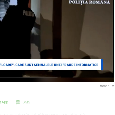
Roman TV
tsApp
SMS
 furtunii de rău-făcători care au învățat să