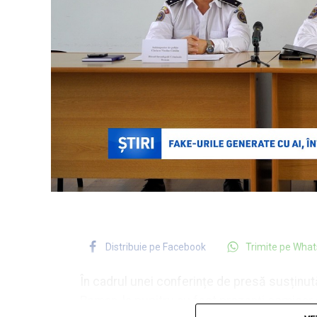
Distribuie pe Facebook
Trimite pe Wha
În cadrul unei conferințe de presă susținută 
Roman, la pupitru au fost prezenți comisar d