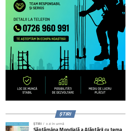
ȘTIRI
ȘTIRI
o zi în urmă
Săptămâna Mondială a Alăptării cu tema