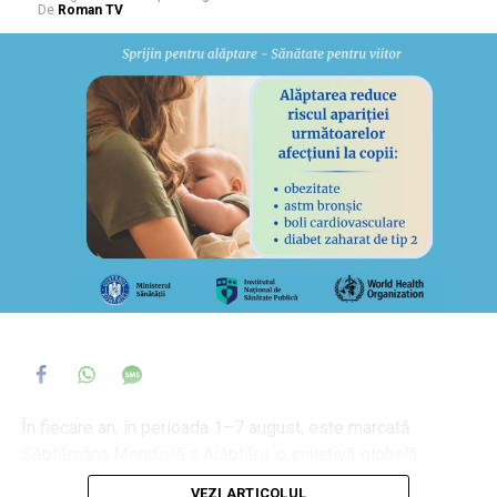
De
Roman TV
În fiecare an, în perioada 1–7 august, este marcată
Săptămâna Mondială a Alăptării, o inițiativă globală
susținută de Organizația Mondială a Sănătății (OMS),
VEZI ARTICOLUL