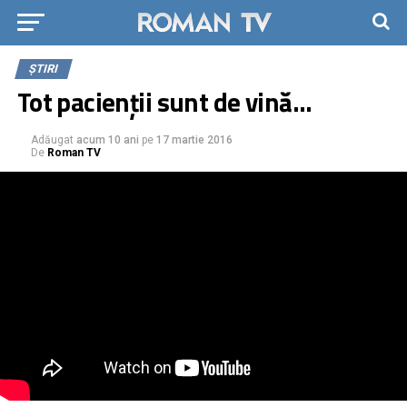
ȘTIRI
Tot pacienții sunt de vină…
Adăugat
acum 10 ani
pe
17 martie 2016
De
Roman TV