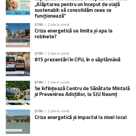
„Alăptarea pentru un început de viață
sustenabil: să consolidăm ceea ce
funcționează”
ȘTIRI
2 zile în urmă
Criza energetică va limita și apa la
robinete?
ȘTIRI
2 zile în urmă
815 prezentări în CPU, în o săptămână
ȘTIRI
2 zile în urmă
Se înființează Centru de Sănătate Mintală
și Prevenirea Adicțiilor, la SJU Neamț
ȘTIRI
2 zile în urmă
Criza energetică și impactul la nivel local