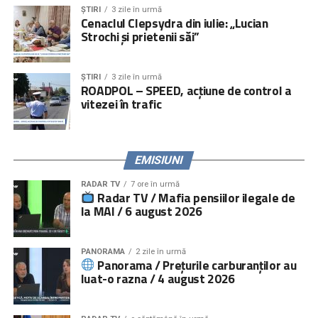
ȘTIRI
3 zile în urmă
Cenaclul Clepsydra din iulie: „Lucian
Strochi și prietenii săi”
ȘTIRI
3 zile în urmă
ROADPOL – SPEED, acțiune de control a
vitezei în trafic
EMISIUNI
RADAR TV
7 ore în urmă
Radar TV / Mafia pensiilor ilegale de
la MAI / 6 august 2026
PANORAMA
2 zile în urmă
Panorama / Prețurile carburanților au
luat-o razna / 4 august 2026