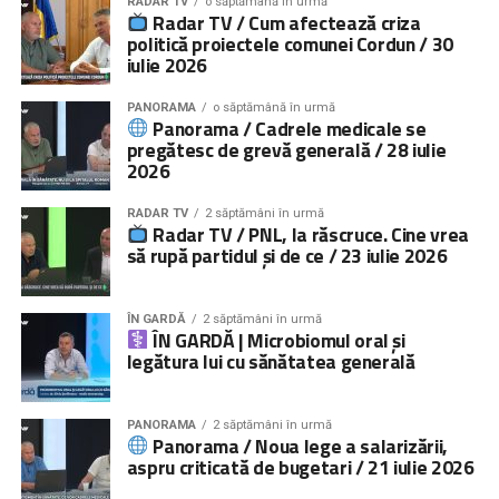
RADAR TV
o săptămână în urmă
Radar TV / Cum afectează criza
politică proiectele comunei Cordun / 30
iulie 2026
PANORAMA
o săptămână în urmă
Panorama / Cadrele medicale se
pregătesc de grevă generală / 28 iulie
2026
RADAR TV
2 săptămâni în urmă
Radar TV / PNL, la răscruce. Cine vrea
să rupă partidul și de ce / 23 iulie 2026
ÎN GARDĂ
2 săptămâni în urmă
ÎN GARDĂ | Microbiomul oral și
legătura lui cu sănătatea generală
PANORAMA
2 săptămâni în urmă
Panorama / Noua lege a salarizării,
aspru criticată de bugetari / 21 iulie 2026