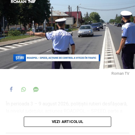
Roman TV este partener media al evenimentului.
Roman TV
În perioada 3 – 9 august 2026, polițiștii rutieri desfășoară,
la nivelul județului, acțiunea ROADPOL – SPEED, parte a
calendarului de activități al Organizației Europene a
VEZI ARTICOLUL
Polițiilor Rutiere, având ca scop prevenirea accidentelor de
circulație produse pe fondul nerespectării regimului legal