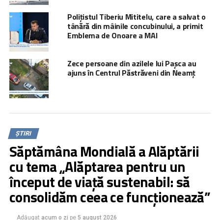
Polițistul Tiberiu Mititelu, care a salvat o
tânără din mâinile concubinului, a primit
Emblema de Onoare a MAI
Zece persoane din azilele lui Pașca au
ajuns în Centrul Păstrăveni din Neamț
ȘTIRI
Săptămâna Mondială a Alăptării
cu tema „Alăptarea pentru un
început de viață sustenabil: să
consolidăm ceea ce funcționează”
Adăugat
acum o zi
pe
5 august 2026