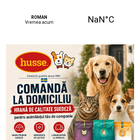
de viteză. Pe întreaga durată a acțiunii, polițiștii vor
intensifica activitățile de monitorizare și control al traficului
rutier, utilizând echipamente pentru măsurarea vitezei de
deplasare a autovehiculelor, în vederea identificării și
sancționării conducătorilor auto care depășesc limitele
legale de viteză.
Viteza excesivă sau neadaptată condițiilor de drum
reprezintă una dintre principalele cauze generatoare de
accidente rutiere grave. Respectarea limitelor legale și
adaptarea vitezei la condițiile de trafic, de drum și de
vreme pot face diferența dintre un drum parcurs în
siguranță și o tragedie.