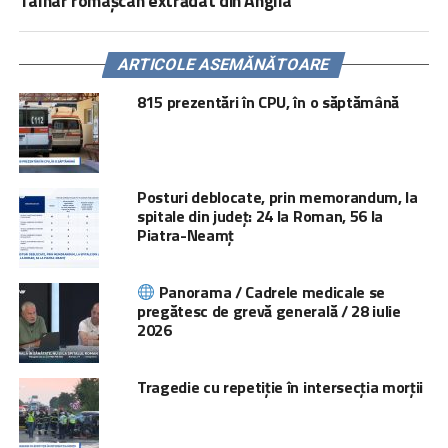
Tâlhar romașcan extrădat din Anglia
ARTICOLE ASEMĂNĂTOARE
815 prezentări în CPU, în o săptămână
Posturi deblocate, prin memorandum, la
spitale din județ: 24 la Roman, 56 la
Piatra-Neamț
Panorama / Cadrele medicale se
pregătesc de grevă generală / 28 iulie
2026
Tragedie cu repetiție în intersecția morții