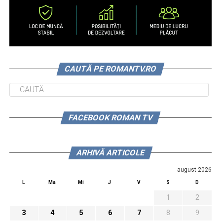
CAUTĂ PE ROMANTV.RO
FACEBOOK ROMAN TV
ARHIVĂ ARTICOLE
august 2026
L
Ma
Mi
J
V
S
D
1
2
3
4
5
6
7
8
9