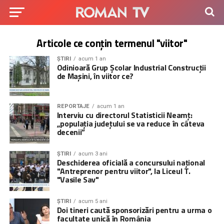
Articole ce conțin termenul "viitor"
ȘTIRI
acum 1 an
Odinioară Grup Școlar Industrial Construcții
de Mașini, în viitor ce?
REPORTAJE
acum 1 an
Interviu cu directorul Statisticii Neamț:
„populația județului se va reduce în câteva
decenii”
ȘTIRI
acum 3 ani
Deschiderea oficială a concursului național
"Antreprenor pentru viitor", la Liceul T.
"Vasile Sav"
ȘTIRI
acum 5 ani
Doi tineri caută sponsorizări pentru a urma o
facultate unică în România