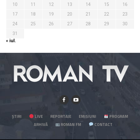
10
11
12
13
14
15
16
17
18
19
20
21
22
23
24
25
26
27
28
29
30
31
« iul.
ȘTIRI
LIVE
REPORTAJE
EMISIUNI
PROGRAM
ARHIVĂ
ROMAN FM
CONTACT