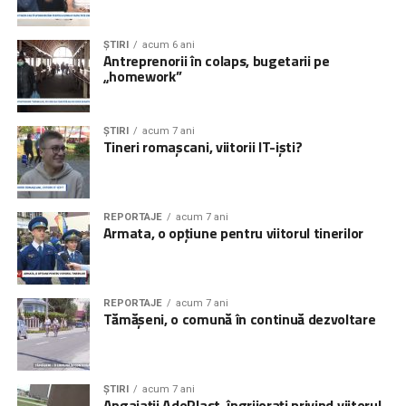
ȘTIRI
acum 6 ani
Antreprenorii în colaps, bugetarii pe
„homework”
ȘTIRI
acum 7 ani
Tineri romașcani, viitorii IT-iști?
REPORTAJE
acum 7 ani
Armata, o opțiune pentru viitorul tinerilor
REPORTAJE
acum 7 ani
Tămășeni, o comună în continuă dezvoltare
ȘTIRI
acum 7 ani
Angajații AdePlast, îngrijorați privind viitorul