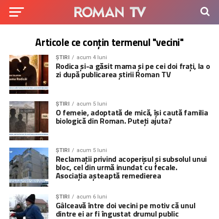
Articole ce conțin termenul "vecini"
ȘTIRI
acum 4 luni
Rodica și-a găsit mama și pe cei doi frați, la o
zi după publicarea știrii Roman TV
ȘTIRI
acum 5 luni
O femeie, adoptată de mică, își caută familia
biologică din Roman. Puteți ajuta?
ȘTIRI
acum 5 luni
Reclamații privind acoperișul și subsolul unui
bloc, cel din urmă inundat cu fecale.
Asociația așteaptă remedierea
ȘTIRI
acum 6 luni
Gâlceavă între doi vecini pe motiv că unul
dintre ei ar fi îngustat drumul public