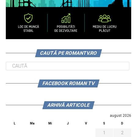
CAUTĂ PE ROMANTV.RO
FACEBOOK ROMAN TV
ARHIVĂ ARTICOLE
august 2026
L
Ma
Mi
J
V
S
D
1
2