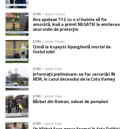
ȘTIRI
acum 10 luni
Ana apelase 112 cu o zi înainte să fie
omorâtă, însă a primit NEGATIV la emiterea
unui ordin de protecție
ȘTIRI
acum 10 luni
Crimă la Icușești: înjunghiată mortal de
fostul iubit
ȘTIRI
acum 3 ani
Informații preliminare: se fac cercetări IN
REM, în cazul decesului de la Cotu Vameș
ȘTIRI
acum 3 ani
Bărbat din Roman, salvat de pompieri
ȘTIRI
acum 3 ani
Un bărbat face greva foamei în fața Poliției