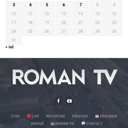
3
4
5
6
7
8
9
10
11
12
13
14
15
16
17
18
19
20
21
22
23
24
25
26
27
28
29
30
31
« iul.
ȘTIRI
LIVE
REPORTAJE
EMISIUNI
PROGRAM
ARHIVĂ
ROMAN FM
CONTACT