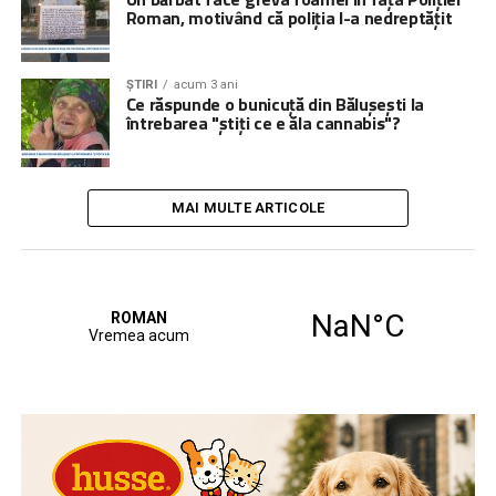
Roman, motivând că poliția l-a nedreptățit
ȘTIRI
acum 3 ani
Ce răspunde o bunicuță din Bălușești la
întrebarea "știți ce e ăla cannabis"?
MAI MULTE ARTICOLE