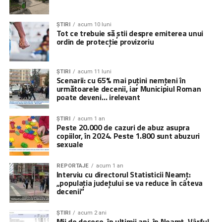
ȘTIRI
acum 10 luni
Tot ce trebuie să știi despre emiterea unui
ordin de protecție provizoriu
ȘTIRI
acum 11 luni
Scenarii: cu 65% mai puțini nemțeni în
următoarele decenii, iar Municipiul Roman
poate deveni… irelevant
ȘTIRI
acum 1 an
Peste 20.000 de cazuri de abuz asupra
copiilor, în 2024. Peste 1.800 sunt abuzuri
sexuale
REPORTAJE
acum 1 an
Interviu cu directorul Statisticii Neamț:
„populația județului se va reduce în câteva
decenii”
ȘTIRI
acum 2 ani
Mii de decese, în ultimii ani, în Neamț. Vârful