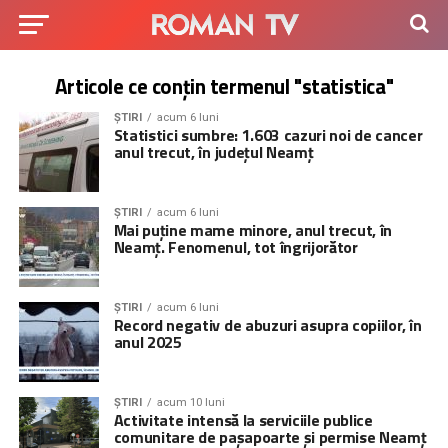
Articole ce conțin termenul "statistica"
ȘTIRI
acum 6 luni
Statistici sumbre: 1.603 cazuri noi de cancer
anul trecut, în județul Neamț
ȘTIRI
acum 6 luni
Mai puține mame minore, anul trecut, în
Neamț. Fenomenul, tot îngrijorător
ȘTIRI
acum 6 luni
Record negativ de abuzuri asupra copiilor, în
anul 2025
ȘTIRI
acum 10 luni
Activitate intensă la serviciile publice
comunitare de pașapoarte și permise Neamț