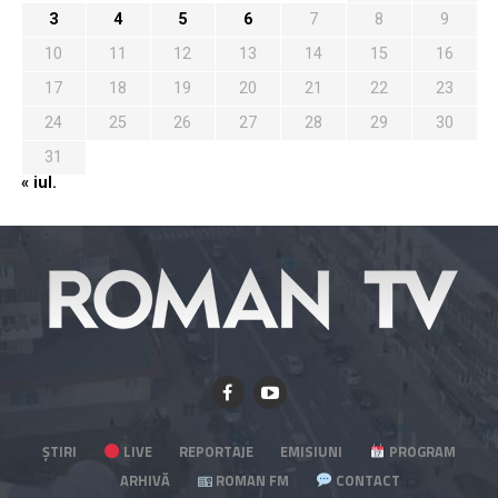
3
4
5
6
7
8
9
10
11
12
13
14
15
16
17
18
19
20
21
22
23
24
25
26
27
28
29
30
31
« iul.
ȘTIRI
LIVE
REPORTAJE
EMISIUNI
PROGRAM
ARHIVĂ
ROMAN FM
CONTACT