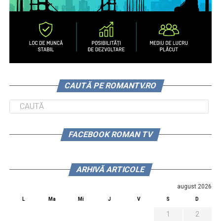
CAUTĂ PE ROMANTV.RO
FACEBOOK ROMAN TV
ARHIVĂ ARTICOLE
august 2026
L
Ma
Mi
J
V
S
D
1
2