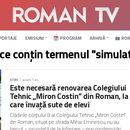
PORTAJE
EMISIUNI
PROGRAM
ARHIVĂ
ROM
 ce conțin termenul "simula
ȘTIRI
acum 1 an
Este necesară renovarea Colegiului
Tehnic „Miron Costin” din Roman, la
care învață sute de elevi
Clădirile corpului B al Colegiului Tehnic „Miron Costin”
din Roman, situat pe strada Mihai Eminescu, nu au
trecut – niciodată de la înființare – prin modernizări...