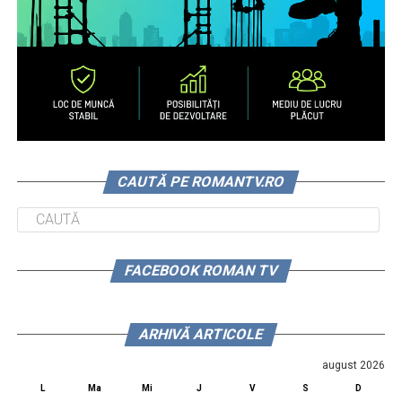
CAUTĂ PE ROMANTV.RO
FACEBOOK ROMAN TV
ARHIVĂ ARTICOLE
august 2026
L
Ma
Mi
J
V
S
D