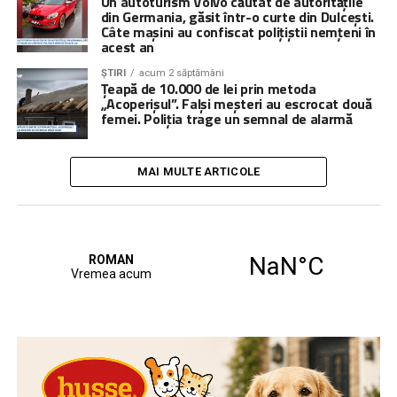
Un autoturism Volvo căutat de autoritățile
din Germania, găsit într-o curte din Dulcești.
Câte mașini au confiscat polițiștii nemțeni în
acest an
ȘTIRI
acum 2 săptămâni
Țeapă de 10.000 de lei prin metoda
„Acoperișul”. Falși meșteri au escrocat două
femei. Poliția trage un semnal de alarmă
MAI MULTE ARTICOLE