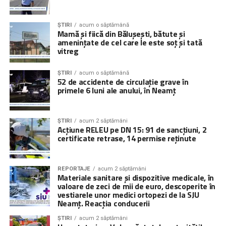
ȘTIRI
acum o săptămână
Mamă și fiică din Bălușești, bătute și
amenințate de cel care le este soț și tată
vitreg
ȘTIRI
acum o săptămână
52 de accidente de circulaţie grave în
primele 6 luni ale anului, în Neamț
ȘTIRI
acum 2 săptămâni
Acțiune RELEU pe DN 15: 91 de sancțiuni, 2
certificate retrase, 14 permise reținute
REPORTAJE
acum 2 săptămâni
Materiale sanitare și dispozitive medicale, în
valoare de zeci de mii de euro, descoperite în
vestiarele unor medici ortopezi de la SJU
Neamț. Reacția conducerii
ȘTIRI
acum 2 săptămâni