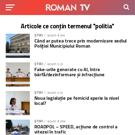
Articole ce conțin termenul "politia"
ȘTIRI
acum 4 ore
Când ar putea trece prin modernizare sediul
Poliției Municipiului Roman
ȘTIRI
acum o zi
Fake-urile generate cu AI, între
bârfă/dezinformare și infracțiune
ȘTIRI
acum o zi
Noua legislație pe femicid sperie la nivel
local?
ȘTIRI
acum 4 zile
ROADPOL – SPEED, acțiune de control a
vitezei în trafic