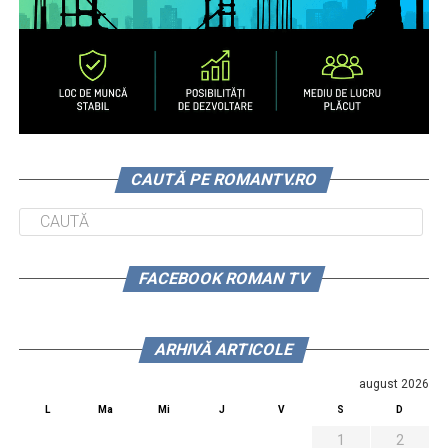
CAUTĂ PE ROMANTV.RO
FACEBOOK ROMAN TV
ARHIVĂ ARTICOLE
august 2026
L
Ma
Mi
J
V
S
D
1
2