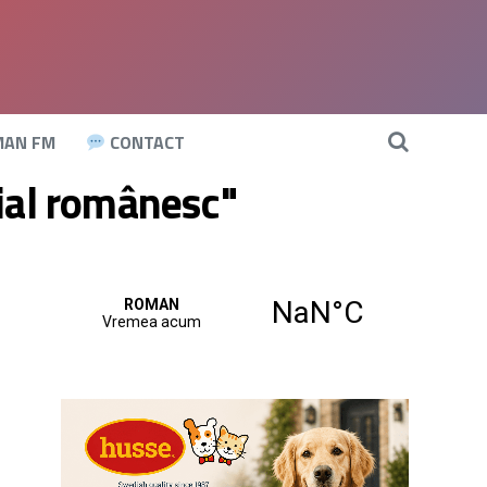
AN FM
CONTACT
cial românesc"