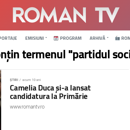
PORTAJE
EMISIUNI
PROGRAM
ARHIVĂ
ROM
onțin termenul "partidul so
ȘTIRI
acum 10 ani
Camelia Duca și-a lansat
candidatura la Primărie
www.romantv.ro