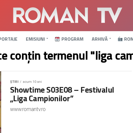
PORTAJE
EMISIUNI
PROGRAM
ARHIVĂ
ROM
ce conțin termenul "liga ca
ȘTIRI
acum 10 ani
Showtime S03E08 – Festivalul
„Liga Campionilor”
www.romantv.ro