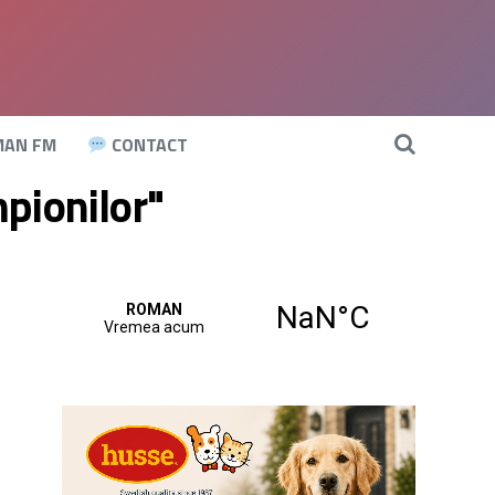
AN FM
CONTACT
mpionilor"