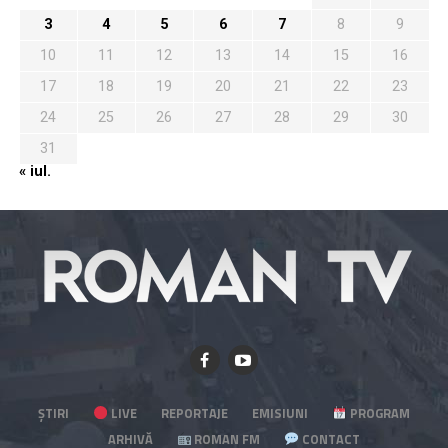
3
4
5
6
7
8
9
10
11
12
13
14
15
16
17
18
19
20
21
22
23
24
25
26
27
28
29
30
31
« iul.
ȘTIRI
LIVE
REPORTAJE
EMISIUNI
PROGRAM
ARHIVĂ
ROMAN FM
CONTACT