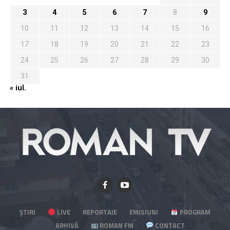
3
4
5
6
7
8
9
10
11
12
13
14
15
16
17
18
19
20
21
22
23
24
25
26
27
28
29
30
31
« iul.
ȘTIRI
LIVE
REPORTAJE
EMISIUNI
PROGRAM
ARHIVĂ
ROMAN FM
CONTACT