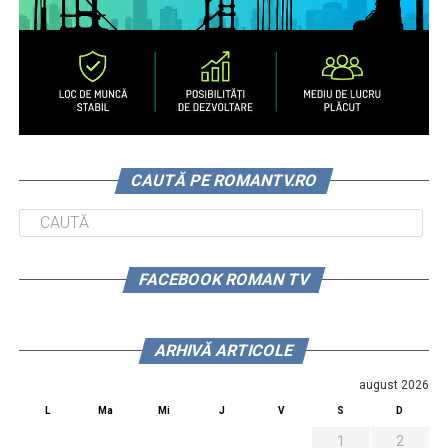
CAUTĂ PE ROMANTV.RO
FACEBOOK ROMAN TV
ARHIVĂ ARTICOLE
august 2026
L
Ma
Mi
J
V
S
D
1
2