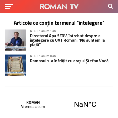
Articole ce conțin termenul "intelegere"
ȘTIRI
acum 4 ani
Directorul Apa SERV, întrebat despre o
înțelegere cu UAT Roman: "Nu suntem la
piață"
ȘTIRI
acum 8 ani
Romanul s-a înfrățit cu orașul Ștefan Vodă