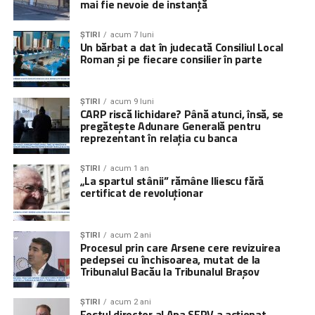
mai fie nevoie de instanță
ȘTIRI
acum 7 luni
Un bărbat a dat în judecată Consiliul Local
Roman și pe fiecare consilier în parte
ȘTIRI
acum 9 luni
CARP riscă lichidare? Până atunci, însă, se
pregătește Adunare Generală pentru
reprezentant în relația cu banca
ȘTIRI
acum 1 an
„La spartul stânii” rămâne Iliescu fără
certificat de revoluționar
ȘTIRI
acum 2 ani
Procesul prin care Arsene cere revizuirea
pedepsei cu închisoarea, mutat de la
Tribunalul Bacău la Tribunalul Brașov
ȘTIRI
acum 2 ani
Fostul director al Apa SERV a acționat