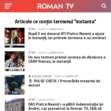
Articole ce conțin termenul "instanta"
ȘTIRI
acum o săptămână
După 5 ani dosarul ATI Piatra-Neamț a ajuns
în instanță, iar primele termene s-au amânat
ȘTIRI
acum o săptămână
Un nou termen privind cererea de dizolvare a
CARP Roman, în instanță
acum 4 săptămâni
PULSE CHECK
PULSE CHECK / Provocările meseriei de
avocat
ȘTIRI
acum 5 luni
DAS Piatra Neamț i-a plătit indemnizația lui
Andrei, caz prezentat la Roman TV, fără să