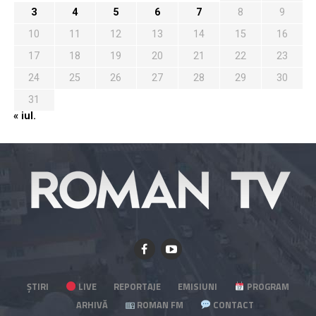
3
4
5
6
7
8
9
10
11
12
13
14
15
16
17
18
19
20
21
22
23
24
25
26
27
28
29
30
31
« iul.
ȘTIRI
LIVE
REPORTAJE
EMISIUNI
PROGRAM
ARHIVĂ
ROMAN FM
CONTACT