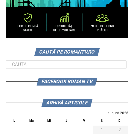
CAUTĂ PE ROMANTV.RO
FACEBOOK ROMAN TV
ARHIVĂ ARTICOLE
august 2026
L
Ma
Mi
J
V
S
D
1
2