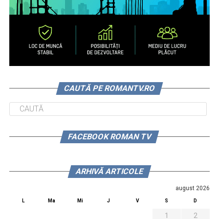
CAUTĂ PE ROMANTV.RO
FACEBOOK ROMAN TV
ARHIVĂ ARTICOLE
august 2026
L
Ma
Mi
J
V
S
D
1
2