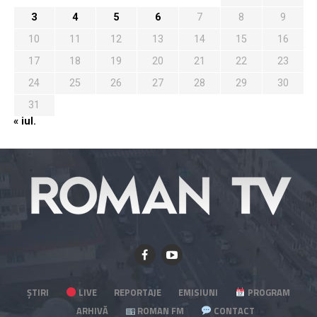
3
4
5
6
7
8
9
10
11
12
13
14
15
16
17
18
19
20
21
22
23
24
25
26
27
28
29
30
31
« iul.
ȘTIRI
LIVE
REPORTAJE
EMISIUNI
PROGRAM
ARHIVĂ
ROMAN FM
CONTACT