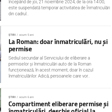
începând de joi, 21 noiembrie 2024, de la ora 14:00,
este suspendată temporar activitatea de Înmatriculări
din cadrul...
ȘTIRI
acum 5 ani
La Roman: doar înmatriculări, nu și
permise
Sediul secundar al Serviciului de eliberare a
permiselor și înmatriculări auto de la Roman
funcționează, în acest moment, doar în cazul
înmatriculărilor. Adică, persoanele care vor...
ȘTIRI
acum 6 ani
Compartiment eliberare permise și
înmatriculări, deschis oficial la