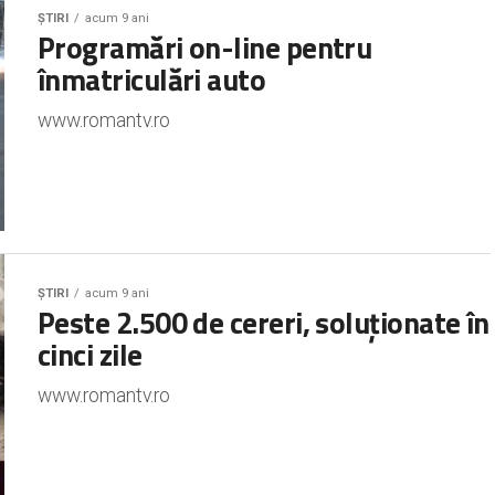
ȘTIRI
acum 9 ani
Programări on-line pentru
înmatriculări auto
www.romantv.ro
ȘTIRI
acum 9 ani
Peste 2.500 de cereri, soluționate în
cinci zile
www.romantv.ro