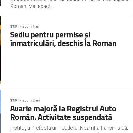
Roman. Mai exact,...
ȘTIRI
acum 1 an
Sediu pentru permise și
înmatriculări, deschis la Roman
ȘTIRI
acum 2 ani
Avarie majoră la Registrul Auto
Român. Activitate suspendată
Instituția Prefectului – Județul Neamț a transmis că,