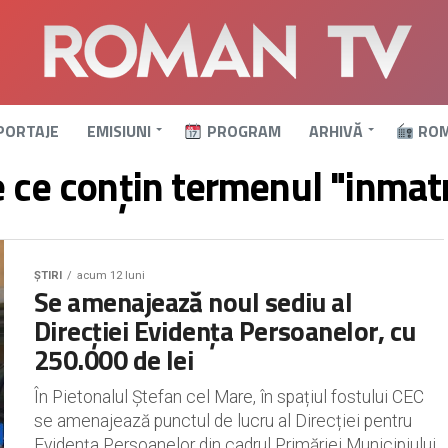
PORTAJE
EMISIUNI
PROGRAM
ARHIVĂ
ROM
e ce conțin termenul "inmatr
ȘTIRI
acum 12 luni
Se amenajează noul sediu al
Direcției Evidența Persoanelor, cu
250.000 de lei
În Pietonalul Ștefan cel Mare, în spațiul fostului CEC
se amenajează punctul de lucru al Direcției pentru
Evidența Persoanelor din cadrul Primăriei Municipiului