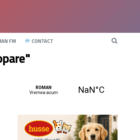
AN FM
CONTACT
opare"