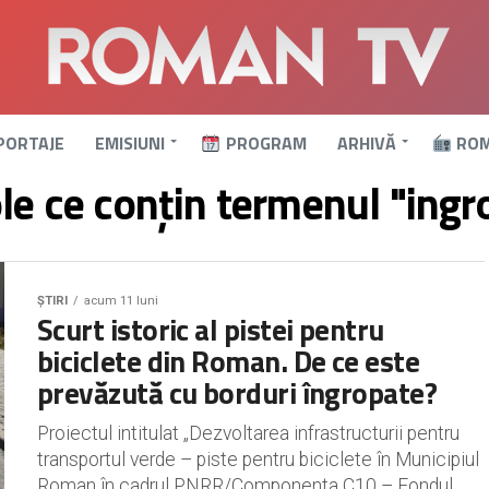
PORTAJE
EMISIUNI
PROGRAM
ARHIVĂ
ROM
ole ce conțin termenul "ingr
ȘTIRI
acum 11 luni
Scurt istoric al pistei pentru
biciclete din Roman. De ce este
prevăzută cu borduri îngropate?
Proiectul intitulat „Dezvoltarea infrastructurii pentru
transportul verde – piste pentru biciclete în Municipiul
Roman în cadrul PNRR/Componenta C10 – Fondul