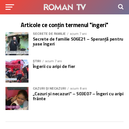
Articole ce conțin termenul "ingeri"
SECRETE DE FAMILIE
acum 7 ani
Secrete de familie S06E21 – Speranță pentru
șase îngeri
ȘTIRI
acum 7 ani
Îngerii cu aripi de fier
CAZURI ȘI NECAZURI
acum 8 ani
„Cazuri și necazuri” – S03E07 – Îngeri cu aripi
frânte