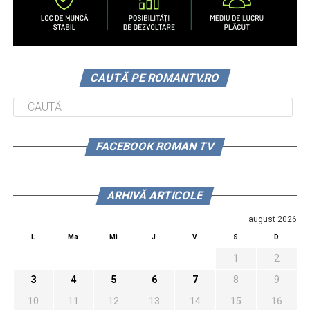
CAUTĂ PE ROMANTV.RO
FACEBOOK ROMAN TV
ARHIVĂ ARTICOLE
august 2026
L
Ma
Mi
J
V
S
D
1
2
3
4
5
6
7
8
9
10
11
12
13
14
15
16