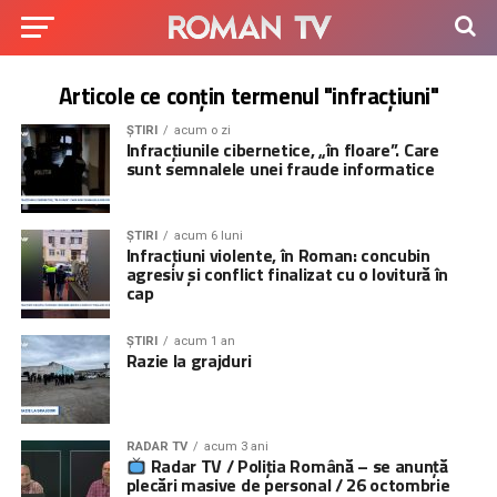
Articole ce conțin termenul "infracțiuni"
ȘTIRI
acum o zi
Infracțiunile cibernetice, „în floare”. Care
sunt semnalele unei fraude informatice
ȘTIRI
acum 6 luni
Infracțiuni violente, în Roman: concubin
agresiv și conflict finalizat cu o lovitură în
cap
ȘTIRI
acum 1 an
Razie la grajduri
RADAR TV
acum 3 ani
Radar TV / Poliția Română – se anunță
plecări masive de personal / 26 octombrie