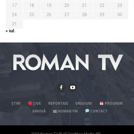
17
18
19
20
21
22
23
24
25
26
27
28
29
30
31
« iul.
ȘTIRI
LIVE
REPORTAJE
EMISIUNI
PROGRAM
ARHIVĂ
ROMAN FM
CONTACT
2026 Roman TV © SC Dorithea Media SRL.