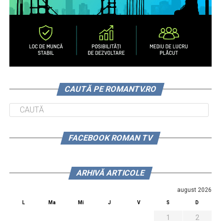
CAUTĂ PE ROMANTV.RO
FACEBOOK ROMAN TV
ARHIVĂ ARTICOLE
august 2026
L
Ma
Mi
J
V
S
D
1
2