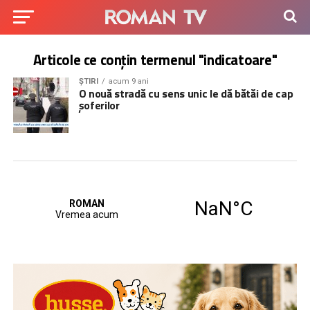
Articole ce conțin termenul "indicatoare"
ȘTIRI
acum 9 ani
O nouă stradă cu sens unic le dă bătăi de cap
șoferilor