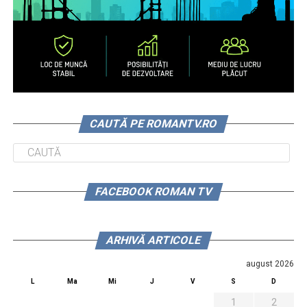
CAUTĂ PE ROMANTV.RO
FACEBOOK ROMAN TV
ARHIVĂ ARTICOLE
august 2026
L
Ma
Mi
J
V
S
D
1
2