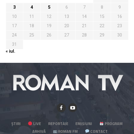
3
4
5
6
7
8
9
10
11
12
13
14
15
16
17
18
19
20
21
22
23
24
25
26
27
28
29
30
31
« iul.
ȘTIRI
LIVE
REPORTAJE
EMISIUNI
PROGRAM
ARHIVĂ
ROMAN FM
CONTACT