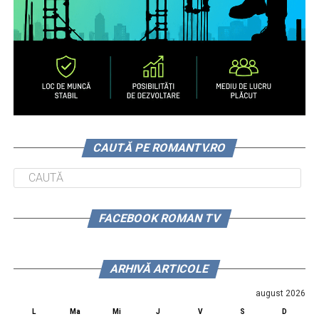
CAUTĂ PE ROMANTV.RO
FACEBOOK ROMAN TV
ARHIVĂ ARTICOLE
august 2026
L
Ma
Mi
J
V
S
D