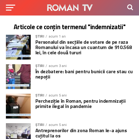
Articole ce conțin termenul "indemnizatii"
ȘTIRI
acum 1 an
Personalul din secțiile de votare de pe raza
Romanului va încasa un cuantum de 910.568
lei, în cele două tururi
ȘTIRI
acum 3 ani
În dezbatere: bani pentru bunicii care stau cu
nepoții
ȘTIRI
acum 5 ani
Percheziție în Roman, pentru indemnizații
primite ilegal în pandemie
ȘTIRI
acum 5 ani
Antreprenorilor din zona Roman le-a ajuns
cuțitul la os