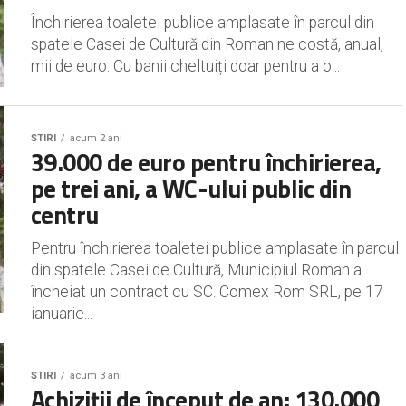
Închirierea toaletei publice amplasate în parcul din
spatele Casei de Cultură din Roman ne costă, anual,
mii de euro. Cu banii cheltuiți doar pentru a o...
ȘTIRI
acum 2 ani
39.000 de euro pentru închirierea,
pe trei ani, a WC-ului public din
centru
Pentru închirierea toaletei publice amplasate în parcul
din spatele Casei de Cultură, Municipiul Roman a
încheiat un contract cu SC. Comex Rom SRL, pe 17
ianuarie...
ȘTIRI
acum 3 ani
Achiziții de început de an: 130.000