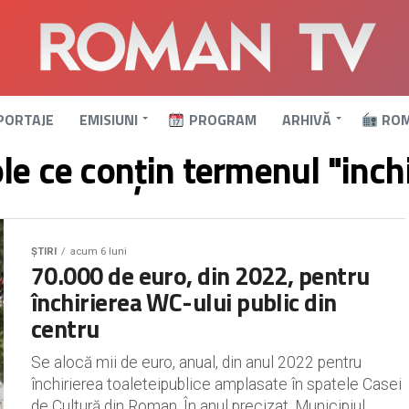
PORTAJE
EMISIUNI
PROGRAM
ARHIVĂ
ROM
ole ce conțin termenul "inchi
ȘTIRI
acum 6 luni
70.000 de euro, din 2022, pentru
închirierea WC-ului public din
centru
Se alocă mii de euro, anual, din anul 2022 pentru
închirierea toaleteipublice amplasate în spatele Casei
de Cultură din Roman. În anul precizat, Municipiul