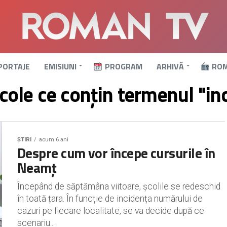
PORTAJE
EMISIUNI
PROGRAM
ARHIVĂ
ROM
icole ce conțin termenul "in
ȘTIRI
acum 6 ani
Despre cum vor începe cursurile în
Neamț
Începând de săptămâna viitoare, școlile se redeschid
în toată țara. În funcție de incidența numărului de
cazuri pe fiecare localitate, se va decide după ce
scenariu...