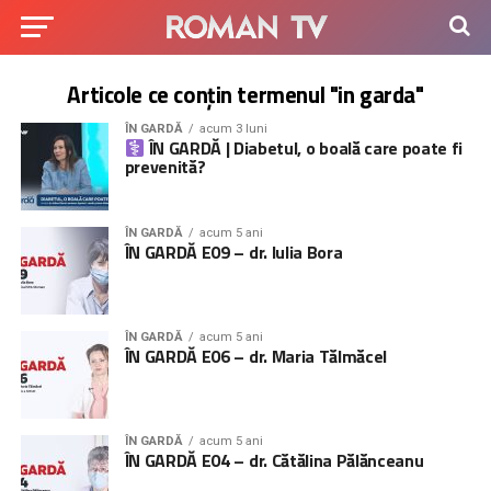
Articole ce conțin termenul "in garda"
ÎN GARDĂ
acum 3 luni
ÎN GARDĂ | Diabetul, o boală care poate fi
prevenită?
ÎN GARDĂ
acum 5 ani
ÎN GARDĂ E09 – dr. Iulia Bora
ÎN GARDĂ
acum 5 ani
ÎN GARDĂ E06 – dr. Maria Tălmăcel
ÎN GARDĂ
acum 5 ani
ÎN GARDĂ E04 – dr. Cătălina Pălănceanu