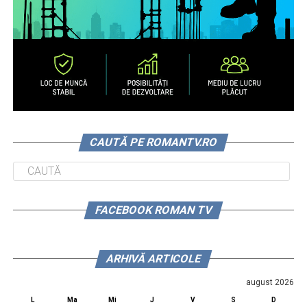
CAUTĂ PE ROMANTV.RO
FACEBOOK ROMAN TV
ARHIVĂ ARTICOLE
august 2026
L
Ma
Mi
J
V
S
D