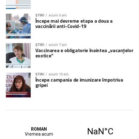
ȘTIRI
acum 6 ani
Începe mai devreme etapa a doua a
vaccinării anti-Covid-19
ȘTIRI
acum 7 ani
Vaccinarea e obligatorie înaintea „vacanțelor
exotice”
ȘTIRI
acum 10 ani
Începe campania de imunizare împotriva
gripei