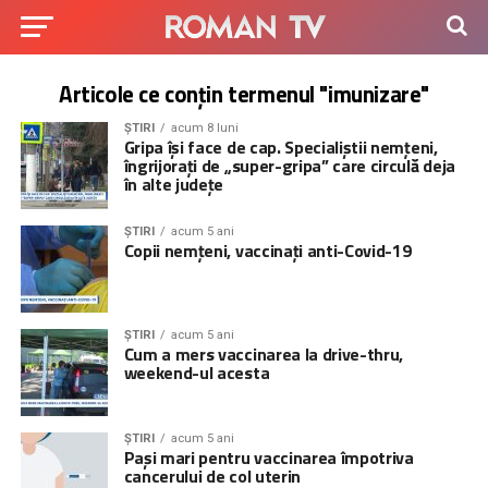
Articole ce conțin termenul "imunizare"
ȘTIRI
acum 8 luni
Gripa își face de cap. Specialiștii nemțeni,
îngrijorați de „super-gripa” care circulă deja
în alte județe
ȘTIRI
acum 5 ani
Copii nemțeni, vaccinați anti-Covid-19
ȘTIRI
acum 5 ani
Cum a mers vaccinarea la drive-thru,
weekend-ul acesta
ȘTIRI
acum 5 ani
Pași mari pentru vaccinarea împotriva
cancerului de col uterin